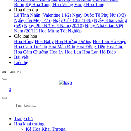
Buồn
Kệ Hoa Tang, Hoa Viếng
Vòng Hoa Tang
Hoa theo dịp
Lễ Tình Nhận (Valentine 14/2)
Ngày Quốc Tế Phụ Nữ (8/3)
Ngày của Mẹ (14/5)
Ngày Của Cha (18/6)
Ngày Khai Giảng
(5/9)
Ngày Phụ Nữ Việt Nam (20/10)
Ngày Nhà Giáo Việt
Nam (20/11)
Hoa Mừng Tốt Nghiệp
Các loại hoa
Hoa Hồng
Hoa Baby
Hoa Hướng Dương
Hoa Lan Hồ Điệp
Hoa Cẩm Tú Cầu
Hoa Mẫu Đơn
Hoa Đồng Tiền
Hoa Cúc
Hoa Cẩm Chướng
Hoa Ly
Hoa Lan
Hoa Lan Hồ Điệp
Bài viết
Liên hệ
0938.494.119
0
Trang chủ
Hoa khai trương
Kệ Hoa Khai Trương