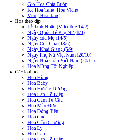
Giỏ Hoa Chia Buồn
Kệ Hoa Tang, Hoa Viếng
Vòng Hoa Tang
Hoa theo dịp
Lễ Tình Nhận (Valentine 14/2)
Ngày Quốc Tế Phụ Nữ (8/3)
Ngày của Mẹ (14/5)
Ngày Của Cha (18/6)
Ngày Khai Giảng (5/9)
Ngày Phụ Nữ Việt Nam (20/10)
Ngày Nhà Giáo Việt Nam (20/11)
Hoa Mừng Tốt Nghiệp
Các loại hoa
Hoa Hồng
Hoa Baby
Hoa Hướng Dương
Hoa Lan Hồ Điệp
Hoa Cẩm Tú Cầu
Hoa Mẫu Đơn
Hoa Đồng Tiền
Hoa Cúc
Hoa Cẩm Chướng
Hoa Ly
Hoa Lan
Hoa Lan Hồ Điệp