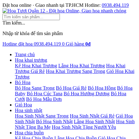
Đặt hoa online · Giao nhanh tại TP.HCM
Hotline:
0938.494.119
Tìm kiếm...
Nhập từ khóa để tìm sản phẩm
Hotline đặt hoa
0938.494.119
0
Giỏ hàng
0đ
Trang chủ
Hoa khai trương
Kệ Hoa Khai Trương
Lẵng Hoa Khai Trương
Hoa Khai
Trương Giá Rẻ
Hoa Khai Trương Sang Trọng
Giỏ Hoa Khai
Trương
Bó Hoa
Bó Hoa Sang Trọng
Bó Hoa Giá Rẻ
Bó Hoa Hồng
Bó Hoa
Baby
Bó Hoa Cúc Tana
Bó Hoa Hướng Dương
Bó Hoa
Cưới
Bó Hoa Mẫu Đơn
Giỏ Hoa
Hoa sinh nhật
Hoa Sinh Nhật Sang Trọng
Hoa Sinh Nhật Giá Rẻ
Giỏ Hoa
Sinh Nhật
Bó Hoa Sinh Nhật
Lẵng Hoa Sinh Nhật
Hoa Sinh
Nhật Tặng Ba Mẹ
Hoa Sinh Nhật Tặng Người Yêu
Hoa chia buồn
Kệ Hoa Chia Buồn
Lẵng Hoa Chia Buồn
Giỏ Hoa Chia