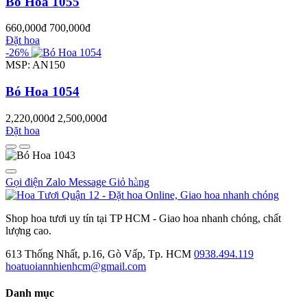
Bó Hoa 1055
660,000đ
700,000đ
Đặt hoa
-26%
MSP: AN150
Bó Hoa 1054
2,220,000đ
2,500,000đ
Đặt hoa
Gọi điện
Zalo
Message
Giỏ hàng
0
Shop hoa tươi uy tín tại TP HCM - Giao hoa nhanh chóng, chất
lượng cao.
613 Thống Nhất, p.16, Gò Vấp, Tp. HCM
0938.494.119
hoatuoiannhienhcm@gmail.com
Danh mục