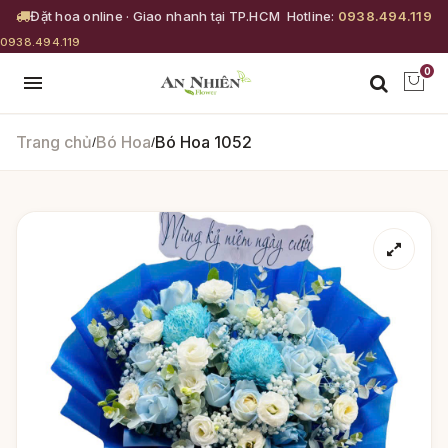
Đặt hoa online · Giao nhanh tại TP.HCM
Hotline:
0938.494.119
0938.494.119
0
Trang chủ
Bó Hoa
Bó Hoa 1052
/
/