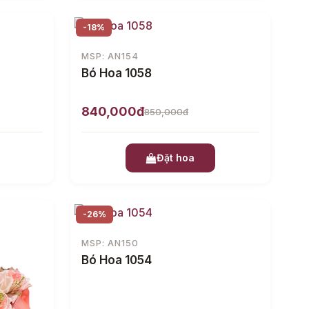
-18%
MSP: AN154
Bó Hoa 1058
840,000đ
850,000đ
Đặt hoa
-26%
MSP: AN150
Bó Hoa 1054