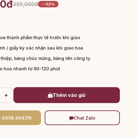
00đ
350,000đ
--32%
hoa thành phẩm thực tế trước khi giao
nh / giấy ký xác nhận sau khi giao hoa
thiệp, bảng chúc mừng, bảng tên công ty
ao hoa nhanh từ 60-120 phút
+
Thêm vào giỏ
: 0938.494.119
Chat Zalo