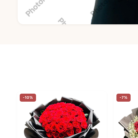
-10%
-7%