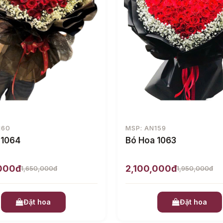
160
MSP: AN159
 1064
Bó Hoa 1063
,000đ
2,100,000đ
1,650,000đ
1,950,000đ
Đặt hoa
Đặt hoa