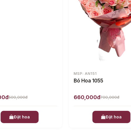
MSP: AN151
Bó Hoa 1055
00đ
660,000đ
500,000đ
700,000đ
Đặt hoa
Đặt hoa