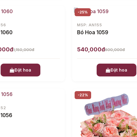
-25%
156
MSP: AN155
 1060
Bó Hoa 1059
,000đ
540,000đ
1,150,000đ
600,000đ
Đặt hoa
Đặt hoa
-22%
152
 1056