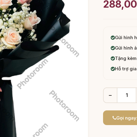
288,0
Gửi hình 
Gửi hình ả
Tặng kèm 
Hỗ trợ gi
−
Gọi ngay