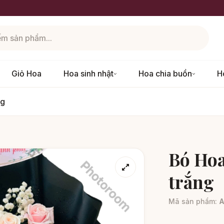
Giỏ Hoa
Hoa sinh nhật
Hoa chia buồn
H
ng
Bó Hoa
trắng
Mã sản phẩm:
A