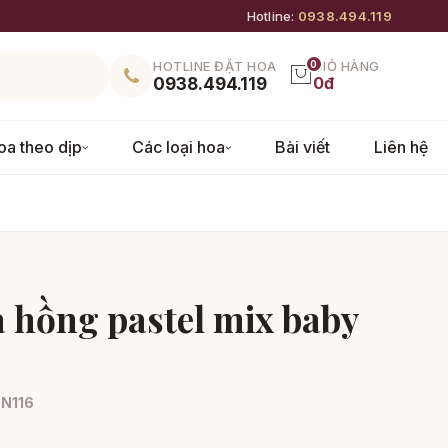
Hotline:
0938.494.119
HOTLINE ĐẶT HOA
0
GIỎ HÀNG
0đ
0938.494.119
oa theo dịp
Các loại hoa
Bài viết
Liên hệ
 hồng pastel mix baby
N116