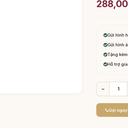
288,0
Gửi hình 
Gửi hình ả
Tặng kèm 
Hỗ trợ gi
−
Gọi ngay