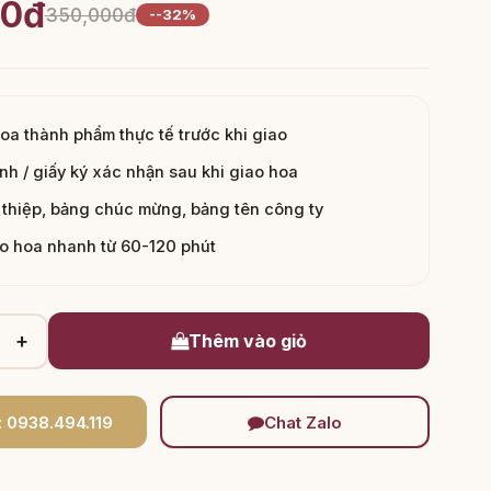
00đ
350,000đ
--32%
hoa thành phẩm thực tế trước khi giao
nh / giấy ký xác nhận sau khi giao hoa
thiệp, bảng chúc mừng, bảng tên công ty
ao hoa nhanh từ 60-120 phút
+
Thêm vào giỏ
: 0938.494.119
Chat Zalo