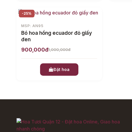
-25%
MSP: AN95
Bó hoa hồng ecuador đỏ giấy
đen
900,000đ
1,000,000đ
Đặt hoa