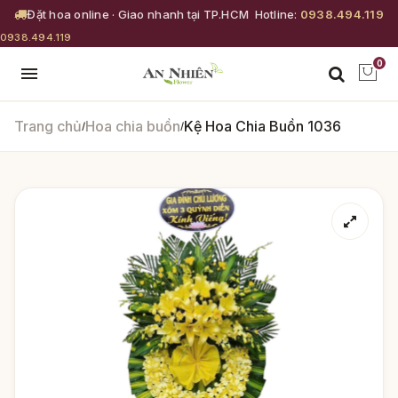
Đặt hoa online · Giao nhanh tại TP.HCM
Hotline:
0938.494.119
0938.494.119
0
Trang chủ
Hoa chia buồn
Kệ Hoa Chia Buồn 1036
/
/