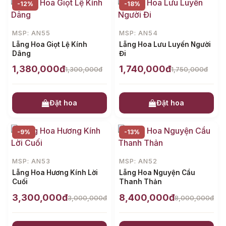
-12%
-18%
MSP: AN55
MSP: AN54
Lẵng Hoa Giọt Lệ Kính
Lẵng Hoa Lưu Luyến Người
Dâng
Đi
1,380,000đ
1,740,000đ
1,300,000đ
1,750,000đ
Đặt hoa
Đặt hoa
-9%
-13%
MSP: AN53
MSP: AN52
Lẵng Hoa Hương Kính Lời
Lẵng Hoa Nguyện Cầu
Cuối
Thanh Thản
3,300,000đ
8,400,000đ
3,000,000đ
8,000,000đ