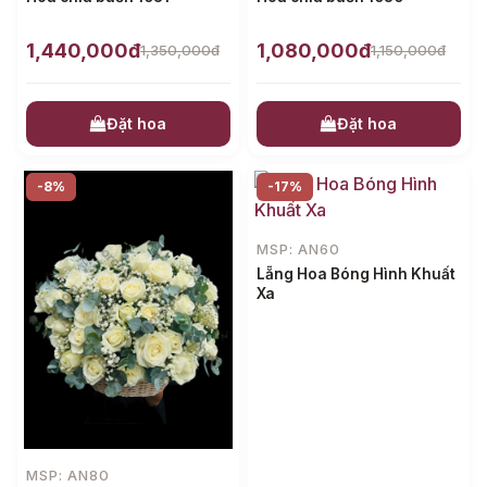
1,440,000đ
1,080,000đ
1,350,000đ
1,150,000đ
Đặt hoa
Đặt hoa
-8%
-17%
MSP: AN60
Lẵng Hoa Bóng Hình Khuất
Xa
MSP: AN80