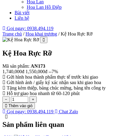
Hoa Lan
Hoa Lan Hồ Điệp
Bài viết
Liên hệ
Gọi ngay: 0938.494.119
Trang chủ
/
Hoa khai trương
/
Kệ Hoa Rực Rỡ
Kệ Hoa Rực Rỡ
Mã sản phẩm:
AN173
1,740,000đ
1,550,000đ
--7%
Gửi hình hoa thành phẩm thực tế trước khi giao
Gửi hình ảnh / giấy ký xác nhận sau khi giao hoa
Tặng kèm thiệp, bảng chúc mừng, bảng tên công ty
Hỗ trợ giao hoa nhanh từ 60-120 phút
−
+
Thêm vào giỏ
Gọi ngay: 0938.494.119
Chat Zalo
Sản phẩm liên quan