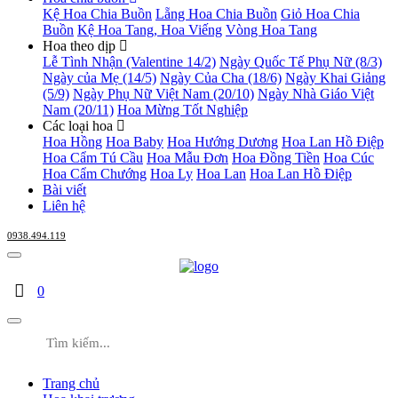
Kệ Hoa Chia Buồn
Lẵng Hoa Chia Buồn
Giỏ Hoa Chia
Buồn
Kệ Hoa Tang, Hoa Viếng
Vòng Hoa Tang
Hoa theo dịp
Lễ Tình Nhận (Valentine 14/2)
Ngày Quốc Tế Phụ Nữ (8/3)
Ngày của Mẹ (14/5)
Ngày Của Cha (18/6)
Ngày Khai Giảng
(5/9)
Ngày Phụ Nữ Việt Nam (20/10)
Ngày Nhà Giáo Việt
Nam (20/11)
Hoa Mừng Tốt Nghiệp
Các loại hoa
Hoa Hồng
Hoa Baby
Hoa Hướng Dương
Hoa Lan Hồ Điệp
Hoa Cẩm Tú Cầu
Hoa Mẫu Đơn
Hoa Đồng Tiền
Hoa Cúc
Hoa Cẩm Chướng
Hoa Ly
Hoa Lan
Hoa Lan Hồ Điệp
Bài viết
Liên hệ
0938.494.119
0
Trang chủ