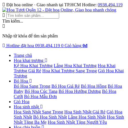
Đặt hoa online · Giao nhanh tại TP.HCM
Hotline:
0938.494.119
Tìm kiếm...
Nhập từ khóa để tìm sản phẩm
Hotline đặt hoa
0938.494.119
0
Giỏ hàng
0đ
Trang chủ
Hoa khai trương
Kệ Hoa Khai Trương
Lẵng Hoa Khai Trương
Hoa Khai
Trương Giá Rẻ
Hoa Khai Trương Sang Trọng
Giỏ Hoa Khai
Trương
Bó Hoa
Bó Hoa Sang Trọng
Bó Hoa Giá Rẻ
Bó Hoa Hồng
Bó Hoa
Baby
Bó Hoa Cúc Tana
Bó Hoa Hướng Dương
Bó Hoa
Cưới
Bó Hoa Mẫu Đơn
Giỏ Hoa
Hoa sinh nhật
Hoa Sinh Nhật Sang Trọng
Hoa Sinh Nhật Giá Rẻ
Giỏ Hoa
Sinh Nhật
Bó Hoa Sinh Nhật
Lẵng Hoa Sinh Nhật
Hoa Sinh
Nhật Tặng Ba Mẹ
Hoa Sinh Nhật Tặng Người Yêu
Hoa chia buồn