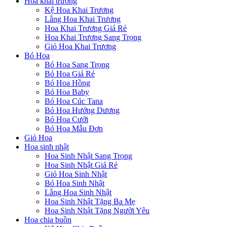
Hoa khai trương
Kệ Hoa Khai Trương
Lẵng Hoa Khai Trương
Hoa Khai Trương Giá Rẻ
Hoa Khai Trương Sang Trọng
Giỏ Hoa Khai Trương
Bó Hoa
Bó Hoa Sang Trọng
Bó Hoa Giá Rẻ
Bó Hoa Hồng
Bó Hoa Baby
Bó Hoa Cúc Tana
Bó Hoa Hướng Dương
Bó Hoa Cưới
Bó Hoa Mẫu Đơn
Giỏ Hoa
Hoa sinh nhật
Hoa Sinh Nhật Sang Trọng
Hoa Sinh Nhật Giá Rẻ
Giỏ Hoa Sinh Nhật
Bó Hoa Sinh Nhật
Lẵng Hoa Sinh Nhật
Hoa Sinh Nhật Tặng Ba Mẹ
Hoa Sinh Nhật Tặng Người Yêu
Hoa chia buồn