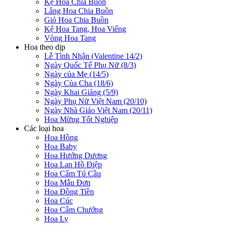
Kệ Hoa Chia Buồn
Lẵng Hoa Chia Buồn
Giỏ Hoa Chia Buồn
Kệ Hoa Tang, Hoa Viếng
Vòng Hoa Tang
Hoa theo dịp
Lễ Tình Nhận (Valentine 14/2)
Ngày Quốc Tế Phụ Nữ (8/3)
Ngày của Mẹ (14/5)
Ngày Của Cha (18/6)
Ngày Khai Giảng (5/9)
Ngày Phụ Nữ Việt Nam (20/10)
Ngày Nhà Giáo Việt Nam (20/11)
Hoa Mừng Tốt Nghiệp
Các loại hoa
Hoa Hồng
Hoa Baby
Hoa Hướng Dương
Hoa Lan Hồ Điệp
Hoa Cẩm Tú Cầu
Hoa Mẫu Đơn
Hoa Đồng Tiền
Hoa Cúc
Hoa Cẩm Chướng
Hoa Ly