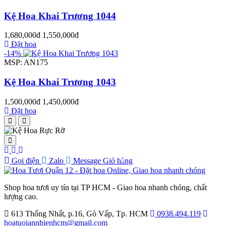
Kệ Hoa Khai Trương 1044
1,680,000đ
1,550,000đ
Đặt hoa
-14%
MSP: AN175
Kệ Hoa Khai Trương 1043
1,500,000đ
1,450,000đ
Đặt hoa
Gọi điện
Zalo
Message
Giỏ hàng
0
Shop hoa tươi uy tín tại TP HCM - Giao hoa nhanh chóng, chất
lượng cao.
613 Thống Nhất, p.16, Gò Vấp, Tp. HCM
0938.494.119
hoatuoiannhienhcm@gmail.com