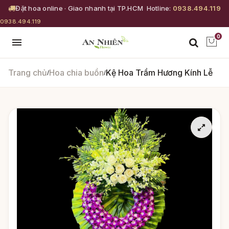
Đặt hoa online · Giao nhanh tại TP.HCM
Hotline:
0938.494.119
0938.494.119
0
Trang chủ
Hoa chia buồn
Kệ Hoa Trầm Hương Kính Lễ
/
/