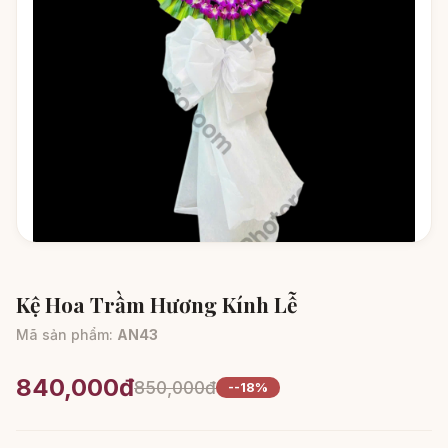
Kệ Hoa Trầm Hương Kính Lễ
Mã sản phẩm:
AN43
840,000đ
850,000đ
--18%