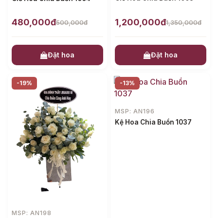
480,000đ
1,200,000đ
500,000đ
1,350,000đ
Đặt hoa
Đặt hoa
-19%
-13%
MSP: AN196
Kệ Hoa Chia Buồn 1037
MSP: AN198