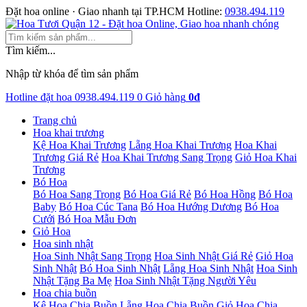
Đặt hoa online · Giao nhanh tại TP.HCM
Hotline:
0938.494.119
Tìm kiếm...
Nhập từ khóa để tìm sản phẩm
Hotline đặt hoa
0938.494.119
0
Giỏ hàng
0đ
Trang chủ
Hoa khai trương
Kệ Hoa Khai Trương
Lẵng Hoa Khai Trương
Hoa Khai
Trương Giá Rẻ
Hoa Khai Trương Sang Trọng
Giỏ Hoa Khai
Trương
Bó Hoa
Bó Hoa Sang Trọng
Bó Hoa Giá Rẻ
Bó Hoa Hồng
Bó Hoa
Baby
Bó Hoa Cúc Tana
Bó Hoa Hướng Dương
Bó Hoa
Cưới
Bó Hoa Mẫu Đơn
Giỏ Hoa
Hoa sinh nhật
Hoa Sinh Nhật Sang Trọng
Hoa Sinh Nhật Giá Rẻ
Giỏ Hoa
Sinh Nhật
Bó Hoa Sinh Nhật
Lẵng Hoa Sinh Nhật
Hoa Sinh
Nhật Tặng Ba Mẹ
Hoa Sinh Nhật Tặng Người Yêu
Hoa chia buồn
Kệ Hoa Chia Buồn
Lẵng Hoa Chia Buồn
Giỏ Hoa Chia