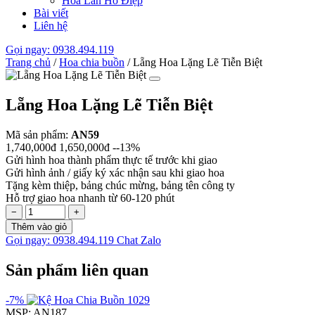
Hoa Lan Hồ Điệp
Bài viết
Liên hệ
Gọi ngay: 0938.494.119
Trang chủ
/
Hoa chia buồn
/
Lẵng Hoa Lặng Lẽ Tiễn Biệt
Lẵng Hoa Lặng Lẽ Tiễn Biệt
Mã sản phẩm:
AN59
1,740,000đ
1,650,000đ
--13%
Gửi hình hoa thành phẩm thực tế trước khi giao
Gửi hình ảnh / giấy ký xác nhận sau khi giao hoa
Tặng kèm thiệp, bảng chúc mừng, bảng tên công ty
Hỗ trợ giao hoa nhanh từ 60-120 phút
−
+
Thêm vào giỏ
Gọi ngay: 0938.494.119
Chat Zalo
Sản phẩm liên quan
-7%
MSP: AN187