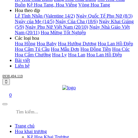
Buồn
Kệ Hoa Tang, Hoa Viếng
Vòng Hoa Tang
Hoa theo dịp
Lễ Tình Nhận (Valentine 14/2)
Ngày Quốc Tế Phụ Nữ (8/3)
Ngày của Mẹ (14/5)
Ngày Của Cha (18/6)
Ngày Khai Giảng
(5/9)
Ngày Phụ Nữ Việt Nam (20/10)
Ngày Nhà Giáo Việt
Nam (20/11)
Hoa Mừng Tốt Nghiệp
Các loại hoa
Hoa Hồng
Hoa Baby
Hoa Hướng Dương
Hoa Lan Hồ Điệp
Hoa Cẩm Tú Cầu
Hoa Mẫu Đơn
Hoa Đồng Tiền
Hoa Cúc
Hoa Cẩm Chướng
Hoa Ly
Hoa Lan
Hoa Lan Hồ Điệp
Bài viết
Liên hệ
0938.494.119
0
Trang chủ
Hoa khai trương
Kệ Hoa Khai Trương