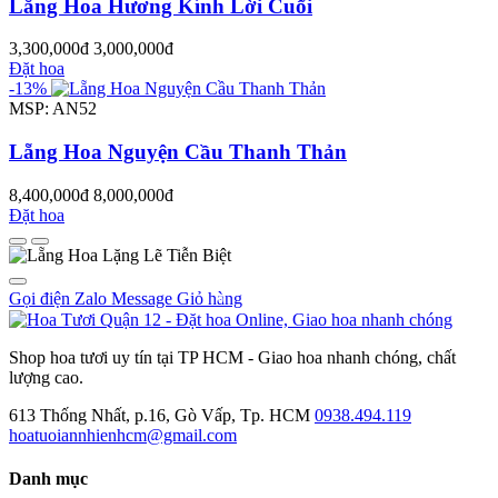
Lẵng Hoa Hương Kính Lời Cuối
3,300,000đ
3,000,000đ
Đặt hoa
-13%
MSP: AN52
Lẵng Hoa Nguyện Cầu Thanh Thản
8,400,000đ
8,000,000đ
Đặt hoa
Gọi điện
Zalo
Message
Giỏ hàng
0
Shop hoa tươi uy tín tại TP HCM - Giao hoa nhanh chóng, chất
lượng cao.
613 Thống Nhất, p.16, Gò Vấp, Tp. HCM
0938.494.119
hoatuoiannhienhcm@gmail.com
Danh mục