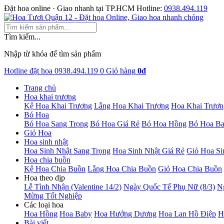
Đặt hoa online · Giao nhanh tại TP.HCM
Hotline:
0938.494.119
Tìm kiếm...
Nhập từ khóa để tìm sản phẩm
Hotline đặt hoa
0938.494.119
0
Giỏ hàng
0đ
Trang chủ
Hoa khai trương
Kệ Hoa Khai Trương
Lẵng Hoa Khai Trương
Hoa Khai Trươn
Bó Hoa
Bó Hoa Sang Trọng
Bó Hoa Giá Rẻ
Bó Hoa Hồng
Bó Hoa B
Giỏ Hoa
Hoa sinh nhật
Hoa Sinh Nhật Sang Trọng
Hoa Sinh Nhật Giá Rẻ
Giỏ Hoa Si
Hoa chia buồn
Kệ Hoa Chia Buồn
Lẵng Hoa Chia Buồn
Giỏ Hoa Chia Buồn
Hoa theo dịp
Lễ Tình Nhận (Valentine 14/2)
Ngày Quốc Tế Phụ Nữ (8/3)
N
Mừng Tốt Nghiệp
Các loại hoa
Hoa Hồng
Hoa Baby
Hoa Hướng Dương
Hoa Lan Hồ Điệp
H
Bài viết