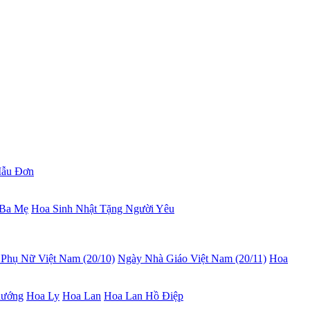
ẫu Đơn
 Ba Mẹ
Hoa Sinh Nhật Tặng Người Yêu
Phụ Nữ Việt Nam (20/10)
Ngày Nhà Giáo Việt Nam (20/11)
Hoa
hướng
Hoa Ly
Hoa Lan
Hoa Lan Hồ Điệp