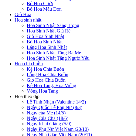
Bó Hoa Cưới
Bó Hoa Mẫu Đơn
Giỏ Hoa
Hoa sinh nhật
Hoa Sinh Nhật Sang Trọng
Hoa Sinh Nhật Giá Rẻ
Giỏ Hoa Sinh Nhật
Bó Hoa Sinh Nhật
Lẵng Hoa Sinh Nhật
Hoa Sinh Nhật Tặng Ba Mẹ
Hoa Sinh Nhật Tặng Người Yêu
Hoa chia buồn
Kệ Hoa Chia Buồn
Lẵng Hoa Chia Buồn
Giỏ Hoa Chia Buồn
Kệ Hoa Tang, Hoa Viếng
Vòng Hoa Tang
Hoa theo dịp
Lễ Tình Nhận (Valentine 14/2)
Ngày Quốc Tế Phụ Nữ (8/3)
Ngày của Mẹ (14/5)
Ngày Của Cha (18/6)
Ngày Khai Giảng (5/9)
Ngày Phụ Nữ Việt Nam (20/10)
Ngày Nhà Giáo Việt Nam (20/11)