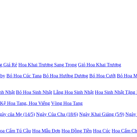
g Giá Rẻ
Hoa Khai Trương Sang Trọng
Giỏ Hoa Khai Trương
aby
Bó Hoa Cúc Tana
Bó Hoa Hướng Dương
Bó Hoa Cưới
Bó Hoa M
nh Nhật
Bó Hoa Sinh Nhật
Lẵng Hoa Sinh Nhật
Hoa Sinh Nhật Tặng
Kệ Hoa Tang, Hoa Viếng
Vòng Hoa Tang
gày của Mẹ (14/5)
Ngày Của Cha (18/6)
Ngày Khai Giảng (5/9)
Ngày 
oa Cẩm Tú Cầu
Hoa Mẫu Đơn
Hoa Đồng Tiền
Hoa Cúc
Hoa Cẩm C