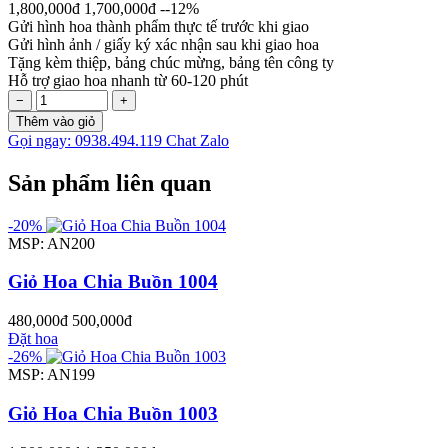
1,800,000đ
1,700,000đ
--12%
Gửi hình hoa thành phẩm thực tế trước khi giao
Gửi hình ảnh / giấy ký xác nhận sau khi giao hoa
Tặng kèm thiệp, bảng chúc mừng, bảng tên công ty
Hỗ trợ giao hoa nhanh từ 60-120 phút
−
+
Thêm vào giỏ
Gọi ngay: 0938.494.119
Chat Zalo
Sản phẩm liên quan
-20%
MSP: AN200
Giỏ Hoa Chia Buồn 1004
480,000đ
500,000đ
Đặt hoa
-26%
MSP: AN199
Giỏ Hoa Chia Buồn 1003