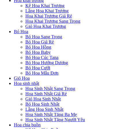
Hoa khai trương
Kệ Hoa Khai Trương
Lẵng Hoa Khai Trương
Hoa Khai Trương Giá Rẻ
Hoa Khai Trương Sang Trọng
Giỏ Hoa Khai Trương
Bó Hoa
Bó Hoa Sang Trọng
Bó Hoa Giá Rẻ
Bó Hoa Hồng
Bó Hoa Baby
Bó Hoa Cúc Tana
Bó Hoa Hướng Dương
Bó Hoa Cưới
Bó Hoa Mẫu Đơn
Giỏ Hoa
Hoa sinh nhật
Hoa Sinh Nhật Sang Trọng
Hoa Sinh Nhật Giá Rẻ
Giỏ Hoa Sinh Nhật
Bó Hoa Sinh Nhật
Lẵng Hoa Sinh Nhật
Hoa Sinh Nhật Tặng Ba Mẹ
Hoa Sinh Nhật Tặng Người Yêu
Hoa chia buồn