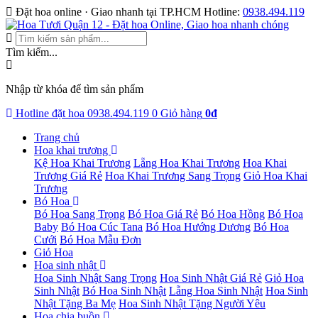
Đặt hoa online · Giao nhanh tại TP.HCM
Hotline:
0938.494.119
Tìm kiếm...
Nhập từ khóa để tìm sản phẩm
Hotline đặt hoa
0938.494.119
0
Giỏ hàng
0đ
Trang chủ
Hoa khai trương
Kệ Hoa Khai Trương
Lẵng Hoa Khai Trương
Hoa Khai
Trương Giá Rẻ
Hoa Khai Trương Sang Trọng
Giỏ Hoa Khai
Trương
Bó Hoa
Bó Hoa Sang Trọng
Bó Hoa Giá Rẻ
Bó Hoa Hồng
Bó Hoa
Baby
Bó Hoa Cúc Tana
Bó Hoa Hướng Dương
Bó Hoa
Cưới
Bó Hoa Mẫu Đơn
Giỏ Hoa
Hoa sinh nhật
Hoa Sinh Nhật Sang Trọng
Hoa Sinh Nhật Giá Rẻ
Giỏ Hoa
Sinh Nhật
Bó Hoa Sinh Nhật
Lẵng Hoa Sinh Nhật
Hoa Sinh
Nhật Tặng Ba Mẹ
Hoa Sinh Nhật Tặng Người Yêu
Hoa chia buồn