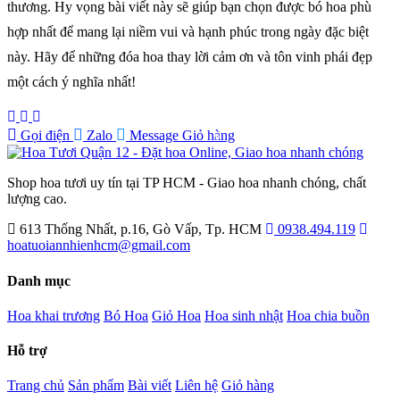
thương. Hy vọng bài viết này sẽ giúp bạn chọn được bó hoa phù
hợp nhất để mang lại niềm vui và hạnh phúc trong ngày đặc biệt
này. Hãy để những đóa hoa thay lời cảm ơn và tôn vinh phái đẹp
một cách ý nghĩa nhất!
Gọi điện
Zalo
Message
Giỏ hàng
0
Shop hoa tươi uy tín tại TP HCM - Giao hoa nhanh chóng, chất
lượng cao.
613 Thống Nhất, p.16, Gò Vấp, Tp. HCM
0938.494.119
hoatuoiannhienhcm@gmail.com
Danh mục
Hoa khai trương
Bó Hoa
Giỏ Hoa
Hoa sinh nhật
Hoa chia buồn
Hỗ trợ
Trang chủ
Sản phẩm
Bài viết
Liên hệ
Giỏ hàng