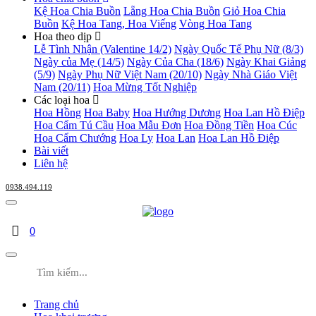
Kệ Hoa Chia Buồn
Lẵng Hoa Chia Buồn
Giỏ Hoa Chia
Buồn
Kệ Hoa Tang, Hoa Viếng
Vòng Hoa Tang
Hoa theo dịp
Lễ Tình Nhận (Valentine 14/2)
Ngày Quốc Tế Phụ Nữ (8/3)
Ngày của Mẹ (14/5)
Ngày Của Cha (18/6)
Ngày Khai Giảng
(5/9)
Ngày Phụ Nữ Việt Nam (20/10)
Ngày Nhà Giáo Việt
Nam (20/11)
Hoa Mừng Tốt Nghiệp
Các loại hoa
Hoa Hồng
Hoa Baby
Hoa Hướng Dương
Hoa Lan Hồ Điệp
Hoa Cẩm Tú Cầu
Hoa Mẫu Đơn
Hoa Đồng Tiền
Hoa Cúc
Hoa Cẩm Chướng
Hoa Ly
Hoa Lan
Hoa Lan Hồ Điệp
Bài viết
Liên hệ
0938.494.119
0
Trang chủ