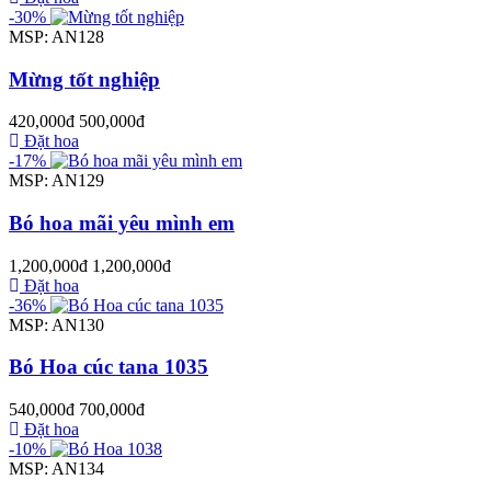
-30%
MSP: AN128
Mừng tốt nghiệp
420,000đ
500,000đ
Đặt hoa
-17%
MSP: AN129
Bó hoa mãi yêu mình em
1,200,000đ
1,200,000đ
Đặt hoa
-36%
MSP: AN130
Bó Hoa cúc tana 1035
540,000đ
700,000đ
Đặt hoa
-10%
MSP: AN134