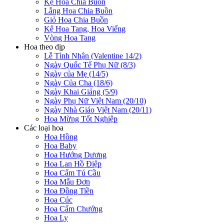
Kệ Hoa Chia Buồn
Lẵng Hoa Chia Buồn
Giỏ Hoa Chia Buồn
Kệ Hoa Tang, Hoa Viếng
Vòng Hoa Tang
Hoa theo dịp
Lễ Tình Nhận (Valentine 14/2)
Ngày Quốc Tế Phụ Nữ (8/3)
Ngày của Mẹ (14/5)
Ngày Của Cha (18/6)
Ngày Khai Giảng (5/9)
Ngày Phụ Nữ Việt Nam (20/10)
Ngày Nhà Giáo Việt Nam (20/11)
Hoa Mừng Tốt Nghiệp
Các loại hoa
Hoa Hồng
Hoa Baby
Hoa Hướng Dương
Hoa Lan Hồ Điệp
Hoa Cẩm Tú Cầu
Hoa Mẫu Đơn
Hoa Đồng Tiền
Hoa Cúc
Hoa Cẩm Chướng
Hoa Ly