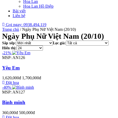
Hoa Lan
Hoa Lan Hồ Điệp
Bài viết
Liên hệ
Gọi ngay: 0938.494.119
Trang chủ
/
Ngày Phụ Nữ Việt Nam (20/10)
Ngày Phụ Nữ Việt Nam (20/10)
Sắp xếp:
Lọc giá:
Hiển thị:
-21%
MSP: AN126
Yêu Em
1,620,000đ
1,700,000đ
Đặt hoa
-40%
MSP: AN127
Bình minh
360,000đ
500,000đ
Đặt hoa