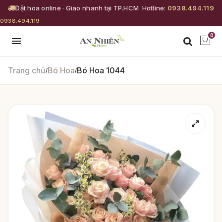
Đặt hoa online · Giao nhanh tại TP.HCM
Hotline:
0938.494.119
0938.494.119
0
Trang chủ
Bó Hoa
Bó Hoa 1044
/
/