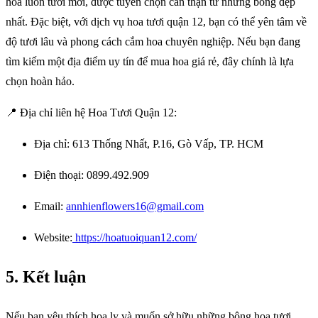
hoa luôn tươi mới, được tuyển chọn cẩn thận từ những bông đẹp
nhất. Đặc biệt, với dịch vụ hoa tươi quận 12, bạn có thể yên tâm về
độ tươi lâu và phong cách cắm hoa chuyên nghiệp. Nếu bạn đang
tìm kiếm một địa điểm uy tín để mua hoa giá rẻ, đây chính là lựa
chọn hoàn hảo.
📍 Địa chỉ liên hệ Hoa Tươi Quận 12:
Địa chỉ: 613 Thống Nhất, P.16, Gò Vấp, TP. HCM
Điện thoại: 0899.492.909
Email:
annhienflowers16@gmail.com
Website:
https://hoatuoiquan12.com/
5. Kết luận
Nếu bạn yêu thích hoa ly và muốn sở hữu những bông hoa tươi