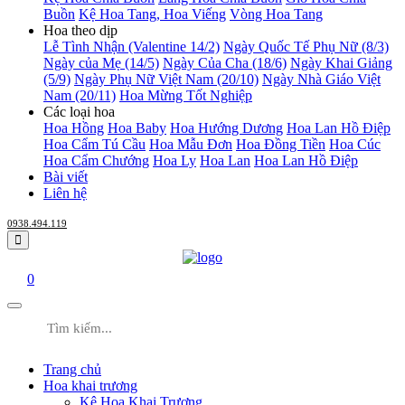
Buồn
Kệ Hoa Tang, Hoa Viếng
Vòng Hoa Tang
Hoa theo dịp
Lễ Tình Nhận (Valentine 14/2)
Ngày Quốc Tế Phụ Nữ (8/3)
Ngày của Mẹ (14/5)
Ngày Của Cha (18/6)
Ngày Khai Giảng
(5/9)
Ngày Phụ Nữ Việt Nam (20/10)
Ngày Nhà Giáo Việt
Nam (20/11)
Hoa Mừng Tốt Nghiệp
Các loại hoa
Hoa Hồng
Hoa Baby
Hoa Hướng Dương
Hoa Lan Hồ Điệp
Hoa Cẩm Tú Cầu
Hoa Mẫu Đơn
Hoa Đồng Tiền
Hoa Cúc
Hoa Cẩm Chướng
Hoa Ly
Hoa Lan
Hoa Lan Hồ Điệp
Bài viết
Liên hệ
0938.494.119
0
Trang chủ
Hoa khai trương
Kệ Hoa Khai Trương