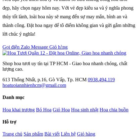
đẹp, hãy chọn ngay hôm nay. Với vẻ đẹp kiêu sa và ý nghĩa phong
thủy tốt lành, loài hoa này sẽ mang đến sự may mắn, bình an và
thành công. Đặt hoa ngay để tô điểm không gian và gửi gắm những
lời chúc ý nghĩa!
Gọi điện
Zalo
Message
Giỏ hàng
0
Shop hoa tươi uy tín tại TP HCM - Giao hoa nhanh chóng, chất
lượng cao.
613 Thống Nhất, p.16, Gò Vấp, Tp. HCM
0938.494.119
hoatuoiannhienhcm@gmail.com
Danh mục
Hoa khai trương
Bó Hoa
Giỏ Hoa
Hoa sinh nhật
Hoa chia buồn
Hỗ trợ
Trang chủ
Sản phẩm
Bài viết
Liên hệ
Giỏ hàng