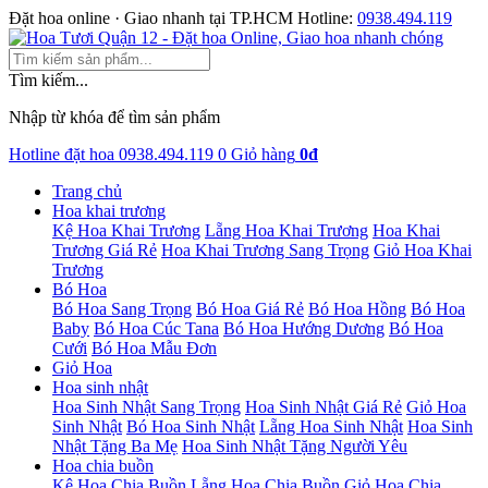
Đặt hoa online · Giao nhanh tại TP.HCM
Hotline:
0938.494.119
Tìm kiếm...
Nhập từ khóa để tìm sản phẩm
Hotline đặt hoa
0938.494.119
0
Giỏ hàng
0đ
Trang chủ
Hoa khai trương
Kệ Hoa Khai Trương
Lẵng Hoa Khai Trương
Hoa Khai
Trương Giá Rẻ
Hoa Khai Trương Sang Trọng
Giỏ Hoa Khai
Trương
Bó Hoa
Bó Hoa Sang Trọng
Bó Hoa Giá Rẻ
Bó Hoa Hồng
Bó Hoa
Baby
Bó Hoa Cúc Tana
Bó Hoa Hướng Dương
Bó Hoa
Cưới
Bó Hoa Mẫu Đơn
Giỏ Hoa
Hoa sinh nhật
Hoa Sinh Nhật Sang Trọng
Hoa Sinh Nhật Giá Rẻ
Giỏ Hoa
Sinh Nhật
Bó Hoa Sinh Nhật
Lẵng Hoa Sinh Nhật
Hoa Sinh
Nhật Tặng Ba Mẹ
Hoa Sinh Nhật Tặng Người Yêu
Hoa chia buồn
Kệ Hoa Chia Buồn
Lẵng Hoa Chia Buồn
Giỏ Hoa Chia