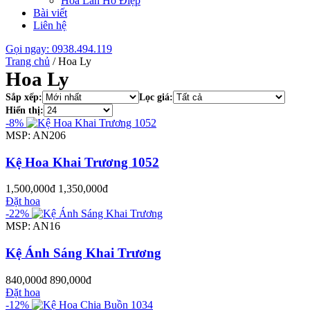
Hoa Lan Hồ Điệp
Bài viết
Liên hệ
Gọi ngay: 0938.494.119
Trang chủ
/
Hoa Ly
Hoa Ly
Sắp xếp:
Lọc giá:
Hiển thị:
-8%
MSP: AN206
Kệ Hoa Khai Trương 1052
1,500,000đ
1,350,000đ
Đặt hoa
-22%
MSP: AN16
Kệ Ánh Sáng Khai Trương
840,000đ
890,000đ
Đặt hoa
-12%