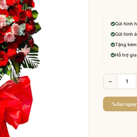
Gửi hình 
Gửi hình ả
Tặng kèm 
Hỗ trợ gi
−
Gọi ngay