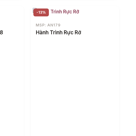
-13%
MSP: AN179
48
Hành Trình Rực Rỡ