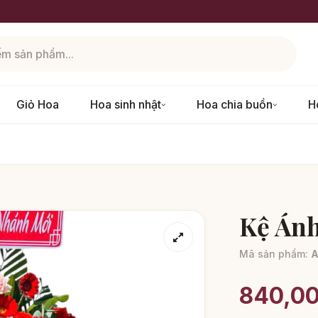
Giỏ Hoa
Hoa sinh nhật
Hoa chia buồn
H
g
Kệ Ánh
Mã sản phẩm:
A
840,0