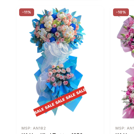
-11%
-10%
MSP: AN182
MSP: AN