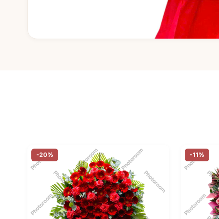
-20%
-11%