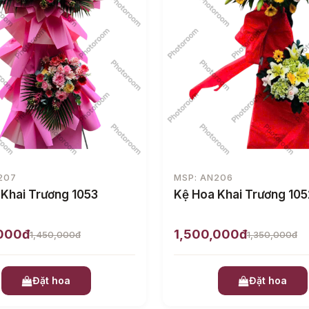
207
MSP: AN206
 Khai Trương 1053
Kệ Hoa Khai Trương 105
,000đ
1,500,000đ
1,450,000đ
1,350,000đ
Đặt hoa
Đặt hoa