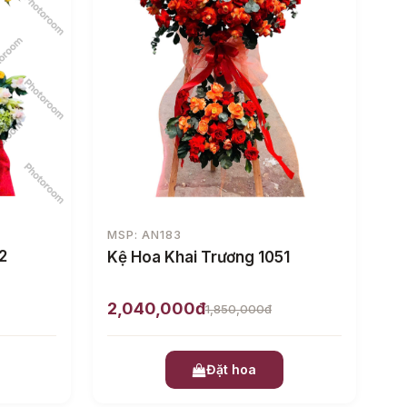
MSP: AN183
2
Kệ Hoa Khai Trương 1051
2,040,000đ
1,850,000đ
Đặt hoa