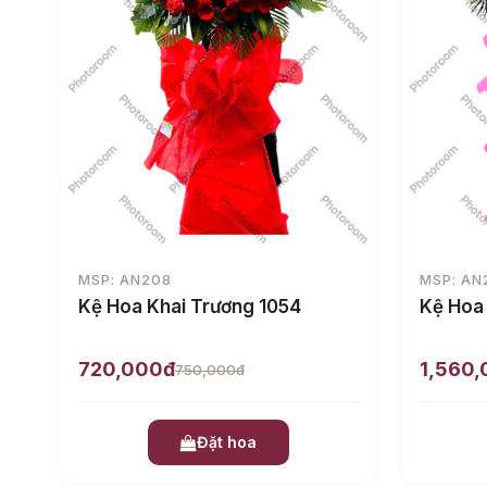
MSP: AN208
MSP: AN
Kệ Hoa Khai Trương 1054
Kệ Hoa
720,000đ
1,560
750,000đ
Đặt hoa