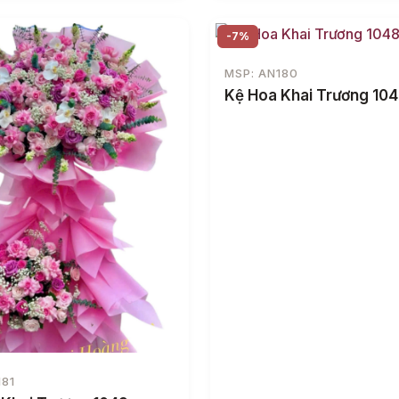
-7%
MSP: AN180
Kệ Hoa Khai Trương 10
181