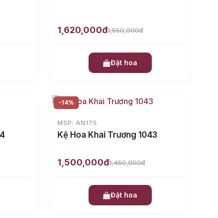
1,620,000đ
1,550,000đ
Đặt hoa
-14%
MSP: AN175
44
Kệ Hoa Khai Trương 1043
1,500,000đ
1,450,000đ
Đặt hoa