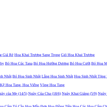
g Giá Rẻ
Hoa Khai Trương Sang Trọng
Giỏ Hoa Khai Trương
aby
Bó Hoa Cúc Tana
Bó Hoa Hướng Dương
Bó Hoa Cưới
Bó Hoa M
nh Nhật
Bó Hoa Sinh Nhật
Lẵng Hoa Sinh Nhật
Hoa Sinh Nhật Tặng
Kệ Hoa Tang, Hoa Viếng
Vòng Hoa Tang
gày của Mẹ (14/5)
Ngày Của Cha (18/6)
Ngày Khai Giảng (5/9)
Ngày 
oa Cẩm Tú Cầu
Hoa Mẫu Đơn
Hoa Đồng Tiền
Hoa Cúc
Hoa Cẩm C