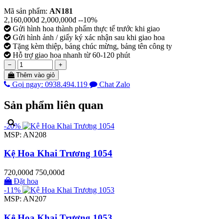
Mã sản phẩm:
AN181
2,160,000đ
2,000,000đ
--10%
Gửi hình hoa thành phẩm thực tế trước khi giao
Gửi hình ảnh / giấy ký xác nhận sau khi giao hoa
Tặng kèm thiệp, bảng chúc mừng, bảng tên công ty
Hỗ trợ giao hoa nhanh từ 60-120 phút
−
+
Thêm vào giỏ
Gọi ngay: 0938.494.119
Chat Zalo
Sản phẩm liên quan
-20%
MSP: AN208
Kệ Hoa Khai Trương 1054
720,000đ
750,000đ
Đặt hoa
-11%
MSP: AN207
Kệ Hoa Khai Trương 1053