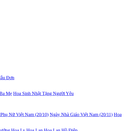
ẫu Đơn
 Ba Mẹ
Hoa Sinh Nhật Tặng Người Yêu
Phụ Nữ Việt Nam (20/10)
Ngày Nhà Giáo Việt Nam (20/11)
Hoa
hướng
Hoa Ly
Hoa Lan
Hoa Lan Hồ Điệp