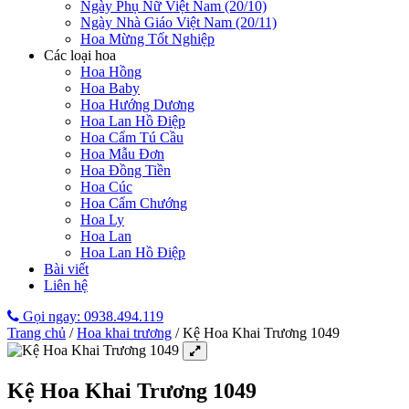
Ngày Phụ Nữ Việt Nam (20/10)
Ngày Nhà Giáo Việt Nam (20/11)
Hoa Mừng Tốt Nghiệp
Các loại hoa
Hoa Hồng
Hoa Baby
Hoa Hướng Dương
Hoa Lan Hồ Điệp
Hoa Cẩm Tú Cầu
Hoa Mẫu Đơn
Hoa Đồng Tiền
Hoa Cúc
Hoa Cẩm Chướng
Hoa Ly
Hoa Lan
Hoa Lan Hồ Điệp
Bài viết
Liên hệ
Gọi ngay: 0938.494.119
Trang chủ
/
Hoa khai trương
/
Kệ Hoa Khai Trương 1049
Kệ Hoa Khai Trương 1049