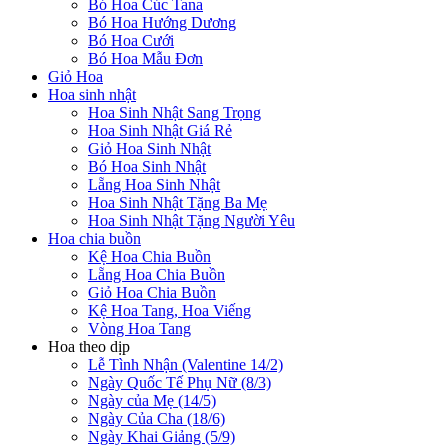
Bó Hoa Cúc Tana
Bó Hoa Hướng Dương
Bó Hoa Cưới
Bó Hoa Mẫu Đơn
Giỏ Hoa
Hoa sinh nhật
Hoa Sinh Nhật Sang Trọng
Hoa Sinh Nhật Giá Rẻ
Giỏ Hoa Sinh Nhật
Bó Hoa Sinh Nhật
Lẵng Hoa Sinh Nhật
Hoa Sinh Nhật Tặng Ba Mẹ
Hoa Sinh Nhật Tặng Người Yêu
Hoa chia buồn
Kệ Hoa Chia Buồn
Lẵng Hoa Chia Buồn
Giỏ Hoa Chia Buồn
Kệ Hoa Tang, Hoa Viếng
Vòng Hoa Tang
Hoa theo dịp
Lễ Tình Nhận (Valentine 14/2)
Ngày Quốc Tế Phụ Nữ (8/3)
Ngày của Mẹ (14/5)
Ngày Của Cha (18/6)
Ngày Khai Giảng (5/9)