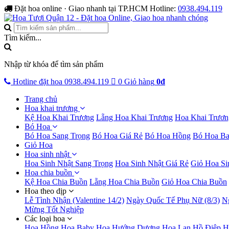
Đặt hoa online · Giao nhanh tại TP.HCM
Hotline:
0938.494.119
Tìm kiếm...
Nhập từ khóa để tìm sản phẩm
Hotline đặt hoa
0938.494.119
0
Giỏ hàng
0đ
Trang chủ
Hoa khai trương
Kệ Hoa Khai Trương
Lẵng Hoa Khai Trương
Hoa Khai Trươn
Bó Hoa
Bó Hoa Sang Trọng
Bó Hoa Giá Rẻ
Bó Hoa Hồng
Bó Hoa B
Giỏ Hoa
Hoa sinh nhật
Hoa Sinh Nhật Sang Trọng
Hoa Sinh Nhật Giá Rẻ
Giỏ Hoa Si
Hoa chia buồn
Kệ Hoa Chia Buồn
Lẵng Hoa Chia Buồn
Giỏ Hoa Chia Buồn
Hoa theo dịp
Lễ Tình Nhận (Valentine 14/2)
Ngày Quốc Tế Phụ Nữ (8/3)
N
Mừng Tốt Nghiệp
Các loại hoa
Hoa Hồng
Hoa Baby
Hoa Hướng Dương
Hoa Lan Hồ Điệp
H