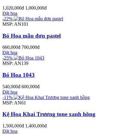
1,020,000đ
1,000,000đ
Đặt hoa
-22%
MSP: AN101
Bó Hoa mẫu đơn pastel
660,000đ
700,000đ
Đặt hoa
-25%
MSP: AN139
Bó Hoa 1043
540,000đ
600,000đ
Đặt hoa
-11%
MSP: AN61
Kệ Hoa Khai Trương tone xanh hồng
1,500,000đ
1,400,000đ
Đặt hoa