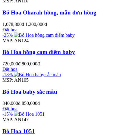
MSP: AN110
Bó Hoa Oharah hồng, mẫu đơn hồng
1,078,800đ
1,200,000đ
Đặt hoa
-25%
MSP: AN124
Bó Hoa hồng cam điểm baby
720,000đ
800,000đ
Đặt hoa
-18%
MSP: AN105
Bó Hoa baby sắc màu
840,000đ
850,000đ
Đặt hoa
-15%
MSP: AN147
Bó Hoa 1051