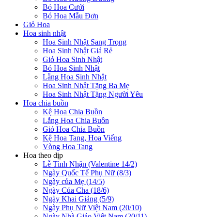
Bó Hoa Cưới
Bó Hoa Mẫu Đơn
Giỏ Hoa
Hoa sinh nhật
Hoa Sinh Nhật Sang Trọng
Hoa Sinh Nhật Giá Rẻ
Giỏ Hoa Sinh Nhật
Bó Hoa Sinh Nhật
Lẵng Hoa Sinh Nhật
Hoa Sinh Nhật Tặng Ba Mẹ
Hoa Sinh Nhật Tặng Người Yêu
Hoa chia buồn
Kệ Hoa Chia Buồn
Lẵng Hoa Chia Buồn
Giỏ Hoa Chia Buồn
Kệ Hoa Tang, Hoa Viếng
Vòng Hoa Tang
Hoa theo dịp
Lễ Tình Nhận (Valentine 14/2)
Ngày Quốc Tế Phụ Nữ (8/3)
Ngày của Mẹ (14/5)
Ngày Của Cha (18/6)
Ngày Khai Giảng (5/9)
Ngày Phụ Nữ Việt Nam (20/10)
Ngày Nhà Giáo Việt Nam (20/11)