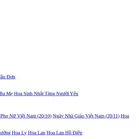
ẫu Đơn
 Ba Mẹ
Hoa Sinh Nhật Tặng Người Yêu
Phụ Nữ Việt Nam (20/10)
Ngày Nhà Giáo Việt Nam (20/11)
Hoa
hướng
Hoa Ly
Hoa Lan
Hoa Lan Hồ Điệp