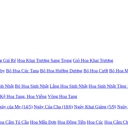
g Giá Rẻ
Hoa Khai Trương Sang Trọng
Giỏ Hoa Khai Trương
aby
Bó Hoa Cúc Tana
Bó Hoa Hướng Dương
Bó Hoa Cưới
Bó Hoa M
nh Nhật
Bó Hoa Sinh Nhật
Lẵng Hoa Sinh Nhật
Hoa Sinh Nhật Tặng
Kệ Hoa Tang, Hoa Viếng
Vòng Hoa Tang
gày của Mẹ (14/5)
Ngày Của Cha (18/6)
Ngày Khai Giảng (5/9)
Ngày 
oa Cẩm Tú Cầu
Hoa Mẫu Đơn
Hoa Đồng Tiền
Hoa Cúc
Hoa Cẩm C