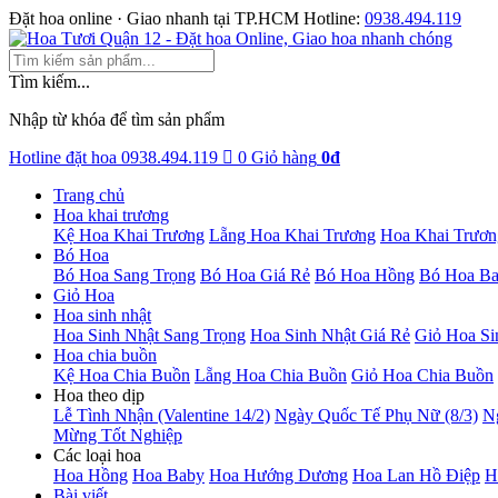
Đặt hoa online · Giao nhanh tại TP.HCM
Hotline:
0938.494.119
Tìm kiếm...
Nhập từ khóa để tìm sản phẩm
Hotline đặt hoa
0938.494.119
0
Giỏ hàng
0đ
Trang chủ
Hoa khai trương
Kệ Hoa Khai Trương
Lẵng Hoa Khai Trương
Hoa Khai Trươn
Bó Hoa
Bó Hoa Sang Trọng
Bó Hoa Giá Rẻ
Bó Hoa Hồng
Bó Hoa B
Giỏ Hoa
Hoa sinh nhật
Hoa Sinh Nhật Sang Trọng
Hoa Sinh Nhật Giá Rẻ
Giỏ Hoa Si
Hoa chia buồn
Kệ Hoa Chia Buồn
Lẵng Hoa Chia Buồn
Giỏ Hoa Chia Buồn
Hoa theo dịp
Lễ Tình Nhận (Valentine 14/2)
Ngày Quốc Tế Phụ Nữ (8/3)
N
Mừng Tốt Nghiệp
Các loại hoa
Hoa Hồng
Hoa Baby
Hoa Hướng Dương
Hoa Lan Hồ Điệp
H
Bài viết