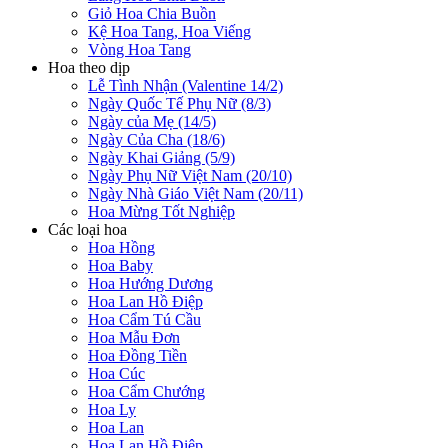
Giỏ Hoa Chia Buồn
Kệ Hoa Tang, Hoa Viếng
Vòng Hoa Tang
Hoa theo dịp
Lễ Tình Nhận (Valentine 14/2)
Ngày Quốc Tế Phụ Nữ (8/3)
Ngày của Mẹ (14/5)
Ngày Của Cha (18/6)
Ngày Khai Giảng (5/9)
Ngày Phụ Nữ Việt Nam (20/10)
Ngày Nhà Giáo Việt Nam (20/11)
Hoa Mừng Tốt Nghiệp
Các loại hoa
Hoa Hồng
Hoa Baby
Hoa Hướng Dương
Hoa Lan Hồ Điệp
Hoa Cẩm Tú Cầu
Hoa Mẫu Đơn
Hoa Đồng Tiền
Hoa Cúc
Hoa Cẩm Chướng
Hoa Ly
Hoa Lan
Hoa Lan Hồ Điệp