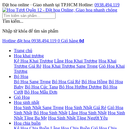
Đặt hoa online · Giao nhanh tại TP.HCM
Hotline:
0938.494.119
Tìm kiếm...
Nhập từ khóa để tìm sản phẩm
Hotline đặt hoa
0938.494.119
0
Giỏ hàng
0đ
Trang chủ
Hoa khai trương
Kệ Hoa Khai Trương
Lẵng Hoa Khai Trương
Hoa Khai
Trương Giá Rẻ
Hoa Khai Trương Sang Trọng
Giỏ Hoa Khai
Trương
Bó Hoa
Bó Hoa Sang Trọng
Bó Hoa Giá Rẻ
Bó Hoa Hồng
Bó Hoa
Baby
Bó Hoa Cúc Tana
Bó Hoa Hướng Dương
Bó Hoa
Cưới
Bó Hoa Mẫu Đơn
Giỏ Hoa
Hoa sinh nhật
Hoa Sinh Nhật Sang Trọng
Hoa Sinh Nhật Giá Rẻ
Giỏ Hoa
Sinh Nhật
Bó Hoa Sinh Nhật
Lẵng Hoa Sinh Nhật
Hoa Sinh
Nhật Tặng Ba Mẹ
Hoa Sinh Nhật Tặng Người Yêu
Hoa chia buồn
Kệ Hoa Chia Buồn
Lẵng Hoa Chia Buồn
Giỏ Hoa Chia