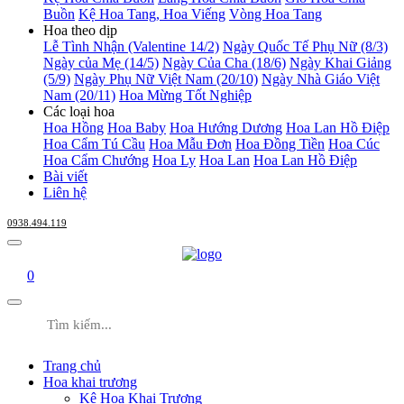
Buồn
Kệ Hoa Tang, Hoa Viếng
Vòng Hoa Tang
Hoa theo dịp
Lễ Tình Nhận (Valentine 14/2)
Ngày Quốc Tế Phụ Nữ (8/3)
Ngày của Mẹ (14/5)
Ngày Của Cha (18/6)
Ngày Khai Giảng
(5/9)
Ngày Phụ Nữ Việt Nam (20/10)
Ngày Nhà Giáo Việt
Nam (20/11)
Hoa Mừng Tốt Nghiệp
Các loại hoa
Hoa Hồng
Hoa Baby
Hoa Hướng Dương
Hoa Lan Hồ Điệp
Hoa Cẩm Tú Cầu
Hoa Mẫu Đơn
Hoa Đồng Tiền
Hoa Cúc
Hoa Cẩm Chướng
Hoa Ly
Hoa Lan
Hoa Lan Hồ Điệp
Bài viết
Liên hệ
0938.494.119
0
Trang chủ
Hoa khai trương
Kệ Hoa Khai Trương