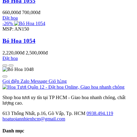
Bó Hoa 1055
660,000đ
700,000đ
Đặt hoa
-26%
MSP: AN150
Bó Hoa 1054
2,220,000đ
2,500,000đ
Đặt hoa
Gọi điện
Zalo
Message
Giỏ hàng
0
Shop hoa tươi uy tín tại TP HCM - Giao hoa nhanh chóng, chất
lượng cao.
613 Thống Nhất, p.16, Gò Vấp, Tp. HCM
0938.494.119
hoatuoiannhienhcm@gmail.com
Danh mục