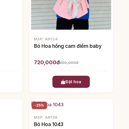
MSP: AN124
Bó Hoa hồng cam điểm baby
720,000đ
800,000đ
Đặt hoa
-25%
MSP: AN139
Bó Hoa 1043