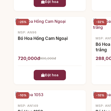
Đặt hoa
-25%
-32%
MSP: AN96
Bó Hoa Hồng Cam Ngoại
MSP: AN
Bó Hoa
trắng
720,000đ
288,0
800,000đ
Đặt hoa
-10%
-10%
MSP: AN149
MSP: AN