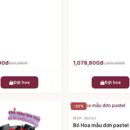
00đ
1,078,800đ
500,000đ
1,200,000đ
Đặt hoa
Đặt hoa
-22%
MSP: AN101
Bó Hoa mẫu đơn pastel