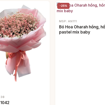
-25%
MSP: AN111
Bó Hoa Oharah hồng, h
pastel mix baby
138
 1042