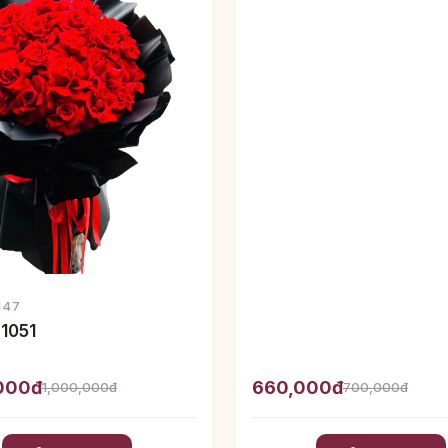
147
 1051
,000đ
660,000đ
1,000,000đ
700,000đ