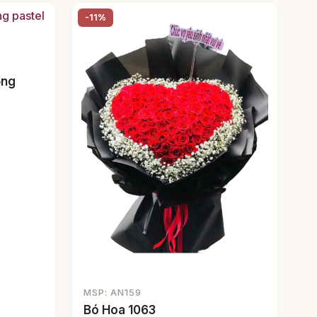
-11%
ồng
MSP: AN159
Bó Hoa 1063