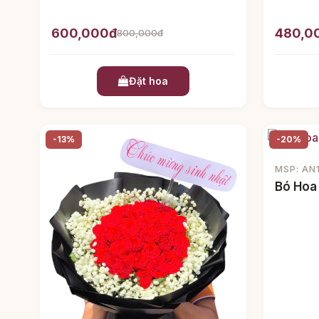
600,000đ
480,0
800,000đ
Đặt hoa
-13%
-20%
MSP: AN
Bó Hoa