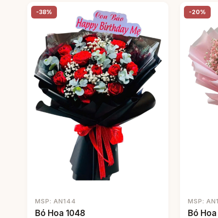
-38%
-20%
MSP: AN144
MSP: AN
Bó Hoa 1048
Bó Hoa