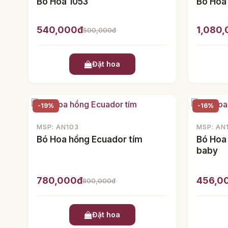
Bó Hoa 1053
Bó Hoa
540,000đ
1,080
500,000đ
Đặt hoa
-19%
-16%
MSP: AN103
MSP: AN
Bó Hoa hồng Ecuador tím
Bó Hoa
baby
780,000đ
456,0
800,000đ
Đặt hoa