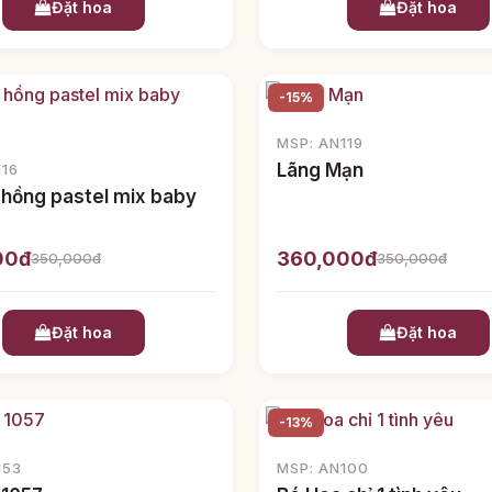
Đặt hoa
Đặt hoa
-15%
MSP: AN119
Lãng Mạn
116
 hồng pastel mix baby
00đ
360,000đ
350,000đ
350,000đ
Đặt hoa
Đặt hoa
-13%
153
MSP: AN100