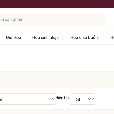
Giỏ Hoa
Hoa sinh nhật
Hoa chia buồn
H
Hiển thị: