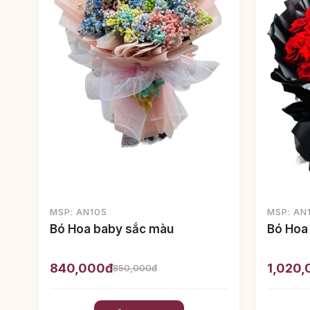
MSP: AN105
MSP: AN
Bó Hoa baby sắc màu
Bó Hoa
840,000đ
1,020
850,000đ