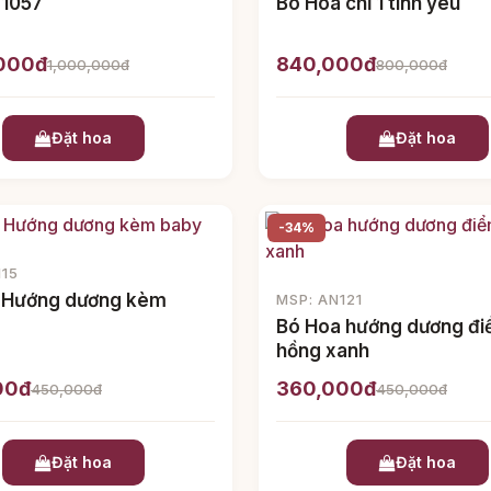
 1057
Bó Hoa chỉ 1 tình yêu
,000đ
840,000đ
1,000,000đ
800,000đ
Đặt hoa
Đặt hoa
-34%
115
 Hướng dương kèm
MSP: AN121
Bó Hoa hướng dương đ
hồng xanh
00đ
360,000đ
450,000đ
450,000đ
Đặt hoa
Đặt hoa