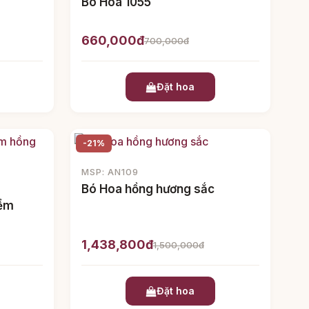
Bó Hoa 1055
660,000đ
700,000đ
Đặt hoa
-21%
MSP: AN109
Bó Hoa hồng hương sắc
iểm
1,438,800đ
1,500,000đ
Đặt hoa