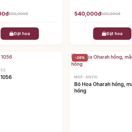
00đ
540,000đ
500,000đ
600,000đ
Đặt hoa
Đặt hoa
-26%
152
 1056
MSP: AN110
Bó Hoa Oharah hồng, m
hồng