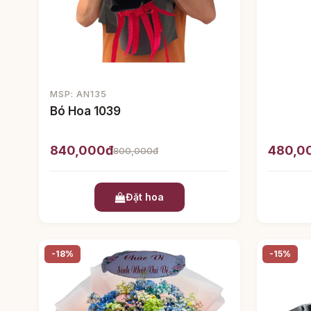
MSP: AN135
Bó Hoa 1039
840,000đ
480,0
800,000đ
Đặt hoa
-18%
-15%