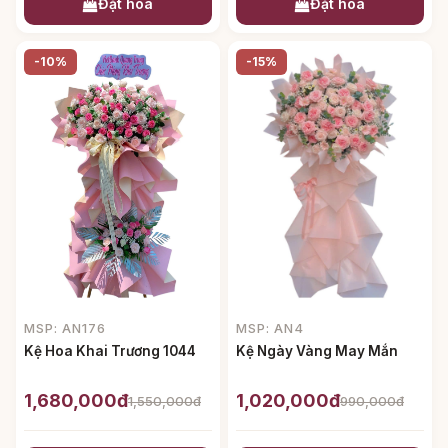
Đặt hoa
Đặt hoa
-10%
-15%
MSP: AN4
MSP: AN176
Kệ Ngày Vàng May Mắn
Kệ Hoa Khai Trương 1044
1,680,000đ
1,020,000đ
1,550,000đ
990,000đ