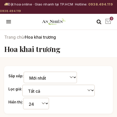
Đặt hoa online · Giao nhanh tại TP.HCM
Hotline:
0938.494.119
0938.494.119
0
Trang chủ
Hoa khai trương
/
Hoa khai trương
Sắp xếp:
Lọc giá:
Hiển thị: