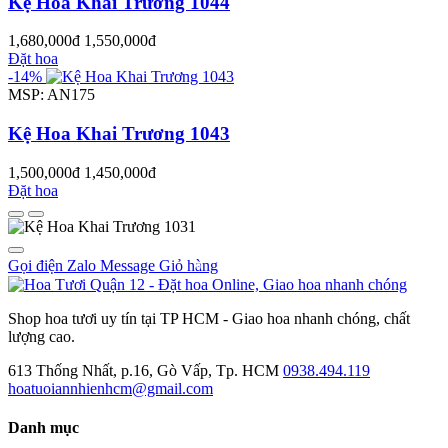
Kệ Hoa Khai Trương 1044
1,680,000đ
1,550,000đ
Đặt hoa
-14%
MSP: AN175
Kệ Hoa Khai Trương 1043
1,500,000đ
1,450,000đ
Đặt hoa
Gọi điện
Zalo
Message
Giỏ hàng
0
Shop hoa tươi uy tín tại TP HCM - Giao hoa nhanh chóng, chất
lượng cao.
613 Thống Nhất, p.16, Gò Vấp, Tp. HCM
0938.494.119
hoatuoiannhienhcm@gmail.com
Danh mục