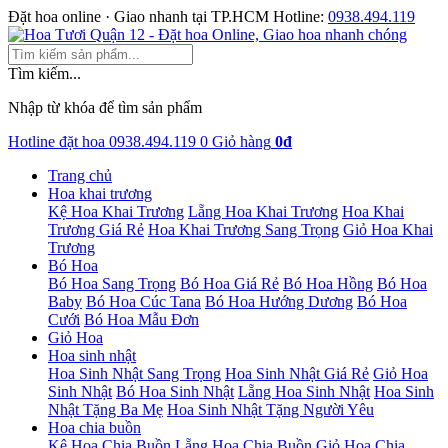
Đặt hoa online · Giao nhanh tại TP.HCM
Hotline:
0938.494.119
Tìm kiếm...
Nhập từ khóa để tìm sản phẩm
Hotline đặt hoa
0938.494.119
0
Giỏ hàng
0đ
Trang chủ
Hoa khai trương
Kệ Hoa Khai Trương
Lẵng Hoa Khai Trương
Hoa Khai
Trương Giá Rẻ
Hoa Khai Trương Sang Trọng
Giỏ Hoa Khai
Trương
Bó Hoa
Bó Hoa Sang Trọng
Bó Hoa Giá Rẻ
Bó Hoa Hồng
Bó Hoa
Baby
Bó Hoa Cúc Tana
Bó Hoa Hướng Dương
Bó Hoa
Cưới
Bó Hoa Mẫu Đơn
Giỏ Hoa
Hoa sinh nhật
Hoa Sinh Nhật Sang Trọng
Hoa Sinh Nhật Giá Rẻ
Giỏ Hoa
Sinh Nhật
Bó Hoa Sinh Nhật
Lẵng Hoa Sinh Nhật
Hoa Sinh
Nhật Tặng Ba Mẹ
Hoa Sinh Nhật Tặng Người Yêu
Hoa chia buồn
Kệ Hoa Chia Buồn
Lẵng Hoa Chia Buồn
Giỏ Hoa Chia