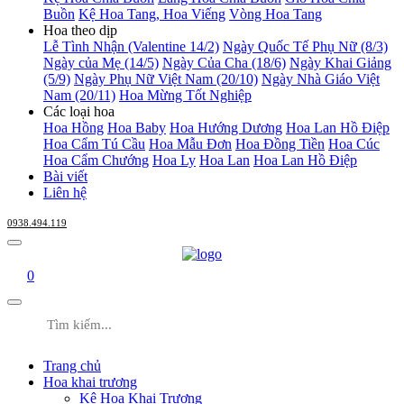
Buồn
Kệ Hoa Tang, Hoa Viếng
Vòng Hoa Tang
Hoa theo dịp
Lễ Tình Nhận (Valentine 14/2)
Ngày Quốc Tế Phụ Nữ (8/3)
Ngày của Mẹ (14/5)
Ngày Của Cha (18/6)
Ngày Khai Giảng
(5/9)
Ngày Phụ Nữ Việt Nam (20/10)
Ngày Nhà Giáo Việt
Nam (20/11)
Hoa Mừng Tốt Nghiệp
Các loại hoa
Hoa Hồng
Hoa Baby
Hoa Hướng Dương
Hoa Lan Hồ Điệp
Hoa Cẩm Tú Cầu
Hoa Mẫu Đơn
Hoa Đồng Tiền
Hoa Cúc
Hoa Cẩm Chướng
Hoa Ly
Hoa Lan
Hoa Lan Hồ Điệp
Bài viết
Liên hệ
0938.494.119
0
Trang chủ
Hoa khai trương
Kệ Hoa Khai Trương