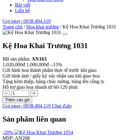
Bài viết
Liên hệ
Gọi ngay: 0938.494.119
Trang chủ
/
Hoa khai trương
/
Kệ Hoa Khai Trương 1031
Kệ Hoa Khai Trương 1031
Mã sản phẩm:
AN163
1,020,000đ
1,000,000đ
--15%
Gửi hình hoa thành phẩm thực tế trước khi giao
Gửi hình ảnh / giấy ký xác nhận sau khi giao hoa
Tặng kèm thiệp, bảng chúc mừng, bảng tên công ty
Hỗ trợ giao hoa nhanh từ 60-120 phút
−
+
Thêm vào giỏ
Gọi ngay: 0938.494.119
Chat Zalo
Sản phẩm liên quan
-20%
MSP: AN208