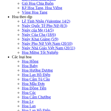
Giỏ Hoa Chia Buồn
Kệ Hoa Tang, Hoa Viếng
Vòng Hoa Tang
Hoa theo dịp
Lễ Tình Nhận (Valentine 14/2)
Ngày Quốc Tế Phụ Nữ (8/3)
Ngày của Mẹ (14/5)
Ngày Của Cha (18/6)
Ngày Khai Giảng (5/9)
Ngày Phụ Nữ Việt Nam (20/10)
Ngày Nhà Giáo Việt Nam (20/11)
Hoa Mừng Tốt Nghiệp
Các loại hoa
Hoa Hồng
Hoa Baby
Hoa Hướng Dương
Hoa Lan Hồ Điệp
Hoa Cẩm Tú Cầu
Hoa Mẫu Đơn
Hoa Đồng Tiền
Hoa Cúc
Hoa Cẩm Chướng
Hoa Ly
Hoa Lan
Hoa Lan Hồ Điệp