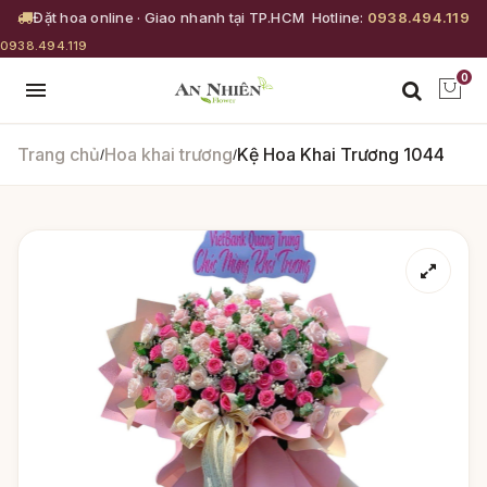
Đặt hoa online · Giao nhanh tại TP.HCM
Hotline:
0938.494.119
0938.494.119
0
Trang chủ
Hoa khai trương
Kệ Hoa Khai Trương 1044
/
/