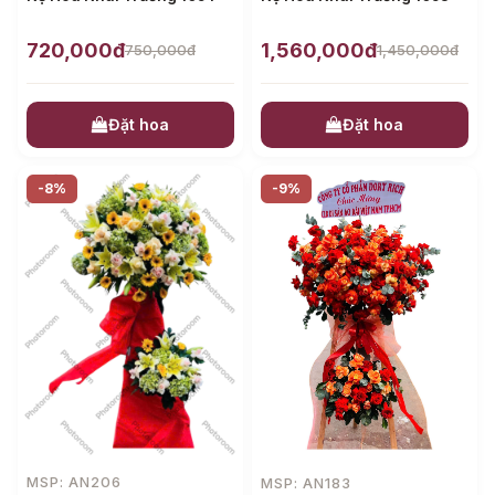
720,000đ
1,560,000đ
750,000đ
1,450,000đ
Đặt hoa
Đặt hoa
-8%
-9%
MSP: AN206
MSP: AN183