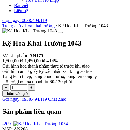
Hoa Lan Hồ Điệp
Bài viết
Liên hệ
Gọi ngay: 0938.494.119
Trang chủ
/
Hoa khai trương
/
Kệ Hoa Khai Trương 1043
Kệ Hoa Khai Trương 1043
Mã sản phẩm:
AN175
1,500,000đ
1,450,000đ
--14%
Gửi hình hoa thành phẩm thực tế trước khi giao
Gửi hình ảnh / giấy ký xác nhận sau khi giao hoa
Tặng kèm thiệp, bảng chúc mừng, bảng tên công ty
Hỗ trợ giao hoa nhanh từ 60-120 phút
−
+
Thêm vào giỏ
Gọi ngay: 0938.494.119
Chat Zalo
Sản phẩm liên quan
-20%
MSP: AN208