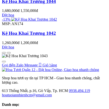
Kệ Hoa Khai Trương 1044
1,680,000đ
1,550,000đ
Đặt hoa
-13%
MSP: AN174
Kệ Hoa Khai Trương 1042
1,260,000đ
1,200,000đ
Đặt hoa
Gọi điện
Zalo
Message
Giỏ hàng
0
Shop hoa tươi uy tín tại TP HCM - Giao hoa nhanh chóng, chất
lượng cao.
613 Thống Nhất, p.16, Gò Vấp, Tp. HCM
0938.494.119
hoatuoiannhienhcm@gmail.com
Danh mục