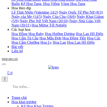
Buồn
Kệ Hoa Tang, Hoa Viếng
Vòng Hoa Tang
Hoa theo dịp
Lễ Tình Nhận (Valentine 14/2)
Ngày Quốc Tế Phụ Nữ (8/3)
Ngày của Mẹ (14/5)
Ngày Của Cha (18/6)
Ngày Khai Giảng
(5/9)
Ngày Phụ Nữ Việt Nam (20/10)
Ngày Nhà Giáo Việt
Nam (20/11)
Hoa Mừng Tốt Nghiệp
Các loại hoa
Hoa Hồng
Hoa Baby
Hoa Hướng Dương
Hoa Lan Hồ Điệp
Hoa Cẩm Tú Cầu
Hoa Mẫu Đơn
Hoa Đồng Tiền
Hoa Cúc
Hoa Cẩm Chướng
Hoa Ly
Hoa Lan
Hoa Lan Hồ Điệp
Bài viết
Liên hệ
0938.494.119
0
Trang chủ
Hoa khai trương
Kệ Hoa Khai Trương