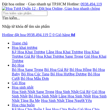
Đặt hoa online · Giao nhanh tại TP.HCM
Hotline:
0938.494.119
Tìm kiếm...
Nhập từ khóa để tìm sản phẩm
Hotline đặt hoa
0938.494.119
0
Giỏ hàng
0đ
Trang chủ
Hoa khai trương
Kệ Hoa Khai Trương
Lẵng Hoa Khai Trương
Hoa Khai
Trương Giá Rẻ
Hoa Khai Trương Sang Trọng
Giỏ Hoa Khai
Trương
Bó Hoa
Bó Hoa Sang Trọng
Bó Hoa Giá Rẻ
Bó Hoa Hồng
Bó Hoa
Baby
Bó Hoa Cúc Tana
Bó Hoa Hướng Dương
Bó Hoa
Cưới
Bó Hoa Mẫu Đơn
Giỏ Hoa
Hoa sinh nhật
Hoa Sinh Nhật Sang Trọng
Hoa Sinh Nhật Giá Rẻ
Giỏ Hoa
Sinh Nhật
Bó Hoa Sinh Nhật
Lẵng Hoa Sinh Nhật
Hoa Sinh
Nhật Tặng Ba Mẹ
Hoa Sinh Nhật Tặng Người Yêu
Hoa chia buồn
Kệ Hoa Chia Buồn
Lẵng Hoa Chia Buồn
Giỏ Hoa Chia