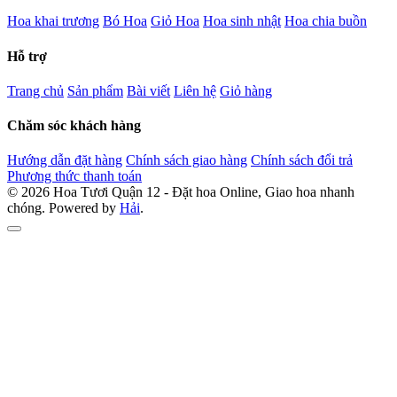
Hoa khai trương
Bó Hoa
Giỏ Hoa
Hoa sinh nhật
Hoa chia buồn
Hỗ trợ
Trang chủ
Sản phẩm
Bài viết
Liên hệ
Giỏ hàng
Chăm sóc khách hàng
Hướng dẫn đặt hàng
Chính sách giao hàng
Chính sách đổi trả
Phương thức thanh toán
© 2026 Hoa Tươi Quận 12 - Đặt hoa Online, Giao hoa nhanh
chóng. Powered by
Hải
.