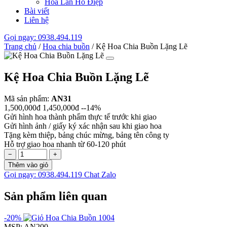
Hoa Lan Hồ Điệp
Bài viết
Liên hệ
Gọi ngay: 0938.494.119
Trang chủ
/
Hoa chia buồn
/
Kệ Hoa Chia Buồn Lặng Lẽ
Kệ Hoa Chia Buồn Lặng Lẽ
Mã sản phẩm:
AN31
1,500,000đ
1,450,000đ
--14%
Gửi hình hoa thành phẩm thực tế trước khi giao
Gửi hình ảnh / giấy ký xác nhận sau khi giao hoa
Tặng kèm thiệp, bảng chúc mừng, bảng tên công ty
Hỗ trợ giao hoa nhanh từ 60-120 phút
−
+
Thêm vào giỏ
Gọi ngay: 0938.494.119
Chat Zalo
Sản phẩm liên quan
-20%
MSP: AN200