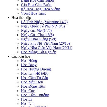
Lẵng Hoa Chia Buồn
Giỏ Hoa Chia Buồn
Kệ Hoa Tang, Hoa Viếng
Vòng Hoa Tang
Hoa theo dịp
Lễ Tình Nhận (Valentine 14/2)
Ngày Quốc Tế Phụ Nữ (8/3)
Ngày của Mẹ (14/5)
Ngày Của Cha (18/6)
Ngày Khai Giảng (5/9)
Ngày Phụ Nữ Việt Nam (20/10)
Ngày Nhà Giáo Việt Nam (20/11)
Hoa Mừng Tốt Nghiệp
Các loại hoa
Hoa Hồng
Hoa Baby
Hoa Hướng Dương
Hoa Lan Hồ Điệp
Hoa Cẩm Tú Cầu
Hoa Mẫu Đơn
Hoa Đồng Tiền
Hoa Cúc
Hoa Cẩm Chướng
Hoa Ly
Hoa Lan