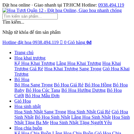
Đặt hoa online · Giao nhanh tại TP.HCM
Hotline:
0938.494.119
Tìm kiếm...
Nhập từ khóa để tìm sản phẩm
Hotline đặt hoa
0938.494.119
0
Giỏ hàng
0đ
Trang chủ
Hoa khai trương
Kệ Hoa Khai Trương
Lẵng Hoa Khai Trương
Hoa Khai
Trương Giá Rẻ
Hoa Khai Trương Sang Trọng
Giỏ Hoa Khai
Trương
Bó Hoa
Bó Hoa Sang Trọng
Bó Hoa Giá Rẻ
Bó Hoa Hồng
Bó Hoa
Baby
Bó Hoa Cúc Tana
Bó Hoa Hướng Dương
Bó Hoa
Cưới
Bó Hoa Mẫu Đơn
Giỏ Hoa
Hoa sinh nhật
Hoa Sinh Nhật Sang Trọng
Hoa Sinh Nhật Giá Rẻ
Giỏ Hoa
Sinh Nhật
Bó Hoa Sinh Nhật
Lẵng Hoa Sinh Nhật
Hoa Sinh
Nhật Tặng Ba Mẹ
Hoa Sinh Nhật Tặng Người Yêu
Hoa chia buồn
Kệ Hoa Chia Buồn
Lẵng Hoa Chia Buồn
Giỏ Hoa Chia