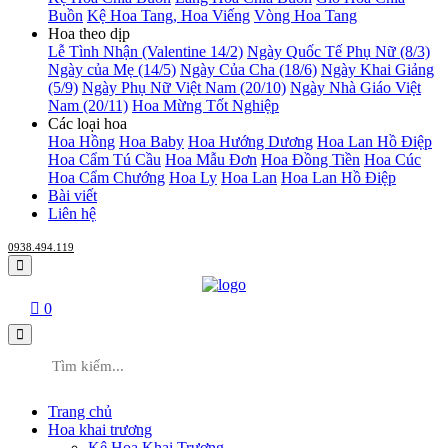
Buồn
Kệ Hoa Tang, Hoa Viếng
Vòng Hoa Tang
Hoa theo dịp
Lễ Tình Nhận (Valentine 14/2)
Ngày Quốc Tế Phụ Nữ (8/3)
Ngày của Mẹ (14/5)
Ngày Của Cha (18/6)
Ngày Khai Giảng
(5/9)
Ngày Phụ Nữ Việt Nam (20/10)
Ngày Nhà Giáo Việt
Nam (20/11)
Hoa Mừng Tốt Nghiệp
Các loại hoa
Hoa Hồng
Hoa Baby
Hoa Hướng Dương
Hoa Lan Hồ Điệp
Hoa Cẩm Tú Cầu
Hoa Mẫu Đơn
Hoa Đồng Tiền
Hoa Cúc
Hoa Cẩm Chướng
Hoa Ly
Hoa Lan
Hoa Lan Hồ Điệp
Bài viết
Liên hệ
0938.494.119
0
Trang chủ
Hoa khai trương
Kệ Hoa Khai Trương