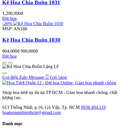
Kệ Hoa Chia Buồn 1031
1,200,000đ
Đặt hoa
-26%
MSP: AN188
Kệ Hoa Chia Buồn 1030
804,000đ
900,000đ
Đặt hoa
Gọi điện
Zalo
Message
Giỏ hàng
0
Shop hoa tươi uy tín tại TP HCM - Giao hoa nhanh chóng, chất
lượng cao.
613 Thống Nhất, p.16, Gò Vấp, Tp. HCM
0938.494.119
hoatuoiannhienhcm@gmail.com
Danh mục