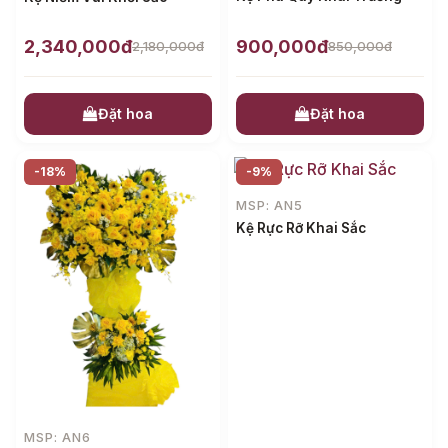
2,340,000đ
900,000đ
2,180,000đ
850,000đ
Đặt hoa
Đặt hoa
-18%
-9%
MSP: AN5
Kệ Rực Rỡ Khai Sắc
MSP: AN6