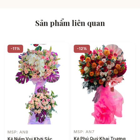
Sản phẩm liên quan
-11%
-12%
MSP: AN7
MSP: AN8
Kệ Phú Quý Khai Trương
Kệ Niềm Vui Khởi Sắc