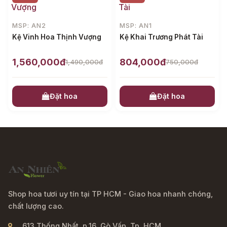
MSP: AN2
MSP: AN1
Kệ Vinh Hoa Thịnh Vượng
Kệ Khai Trương Phát Tài
1,560,000đ
804,000đ
1,490,000đ
750,000đ
Đặt hoa
Đặt hoa
Shop hoa tươi uy tín tại TP HCM - Giao hoa nhanh chóng,
chất lượng cao.
613 Thống Nhất, p.16, Gò Vấp, Tp. HCM