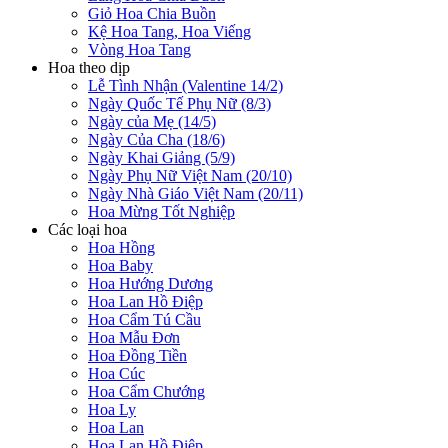
Giỏ Hoa Chia Buồn
Kệ Hoa Tang, Hoa Viếng
Vòng Hoa Tang
Hoa theo dịp
Lễ Tình Nhận (Valentine 14/2)
Ngày Quốc Tế Phụ Nữ (8/3)
Ngày của Mẹ (14/5)
Ngày Của Cha (18/6)
Ngày Khai Giảng (5/9)
Ngày Phụ Nữ Việt Nam (20/10)
Ngày Nhà Giáo Việt Nam (20/11)
Hoa Mừng Tốt Nghiệp
Các loại hoa
Hoa Hồng
Hoa Baby
Hoa Hướng Dương
Hoa Lan Hồ Điệp
Hoa Cẩm Tú Cầu
Hoa Mẫu Đơn
Hoa Đồng Tiền
Hoa Cúc
Hoa Cẩm Chướng
Hoa Ly
Hoa Lan
Hoa Lan Hồ Điệp