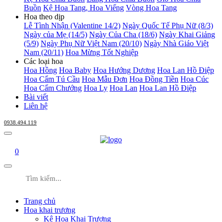
Buồn
Kệ Hoa Tang, Hoa Viếng
Vòng Hoa Tang
Hoa theo dịp
Lễ Tình Nhận (Valentine 14/2)
Ngày Quốc Tế Phụ Nữ (8/3)
Ngày của Mẹ (14/5)
Ngày Của Cha (18/6)
Ngày Khai Giảng
(5/9)
Ngày Phụ Nữ Việt Nam (20/10)
Ngày Nhà Giáo Việt
Nam (20/11)
Hoa Mừng Tốt Nghiệp
Các loại hoa
Hoa Hồng
Hoa Baby
Hoa Hướng Dương
Hoa Lan Hồ Điệp
Hoa Cẩm Tú Cầu
Hoa Mẫu Đơn
Hoa Đồng Tiền
Hoa Cúc
Hoa Cẩm Chướng
Hoa Ly
Hoa Lan
Hoa Lan Hồ Điệp
Bài viết
Liên hệ
0938.494.119
0
Trang chủ
Hoa khai trương
Kệ Hoa Khai Trương