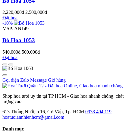
Bó Hoa 1054
2,220,000đ
2,500,000đ
Đặt hoa
-10%
MSP: AN149
Bó Hoa 1053
540,000đ
500,000đ
Đặt hoa
Gọi điện
Zalo
Message
Giỏ hàng
0
Shop hoa tươi uy tín tại TP HCM - Giao hoa nhanh chóng, chất
lượng cao.
613 Thống Nhất, p.16, Gò Vấp, Tp. HCM
0938.494.119
hoatuoiannhienhcm@gmail.com
Danh mục