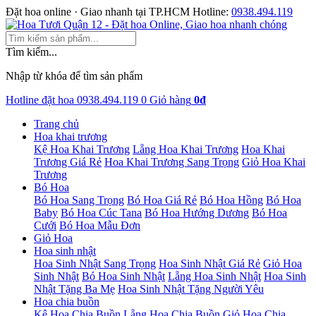
Đặt hoa online · Giao nhanh tại TP.HCM
Hotline:
0938.494.119
Tìm kiếm...
Nhập từ khóa để tìm sản phẩm
Hotline đặt hoa
0938.494.119
0
Giỏ hàng
0đ
Trang chủ
Hoa khai trương
Kệ Hoa Khai Trương
Lẵng Hoa Khai Trương
Hoa Khai
Trương Giá Rẻ
Hoa Khai Trương Sang Trọng
Giỏ Hoa Khai
Trương
Bó Hoa
Bó Hoa Sang Trọng
Bó Hoa Giá Rẻ
Bó Hoa Hồng
Bó Hoa
Baby
Bó Hoa Cúc Tana
Bó Hoa Hướng Dương
Bó Hoa
Cưới
Bó Hoa Mẫu Đơn
Giỏ Hoa
Hoa sinh nhật
Hoa Sinh Nhật Sang Trọng
Hoa Sinh Nhật Giá Rẻ
Giỏ Hoa
Sinh Nhật
Bó Hoa Sinh Nhật
Lẵng Hoa Sinh Nhật
Hoa Sinh
Nhật Tặng Ba Mẹ
Hoa Sinh Nhật Tặng Người Yêu
Hoa chia buồn
Kệ Hoa Chia Buồn
Lẵng Hoa Chia Buồn
Giỏ Hoa Chia