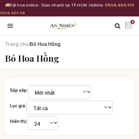
Đặt hoa online · Giao nhanh tại TP.HCM
Hotline:
0938.494.119
0938.494.119
0
Trang chủ
Bó Hoa Hồng
/
Bó Hoa Hồng
Sắp xếp:
Lọc giá:
Hiển thị: