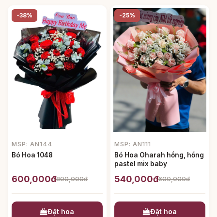
-38%
-25%
MSP: AN144
MSP: AN111
Bó Hoa 1048
Bó Hoa Oharah hồng, hồng
pastel mix baby
600,000đ
540,000đ
800,000đ
600,000đ
Đặt hoa
Đặt hoa