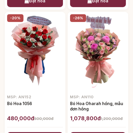
Đặt hoa
Đặt hoa
-20%
-26%
MSP: AN152
MSP: AN110
Bó Hoa 1056
Bó Hoa Oharah hồng, mẫu
đơn hồng
480,000đ
1,078,800đ
500,000đ
1,200,000đ