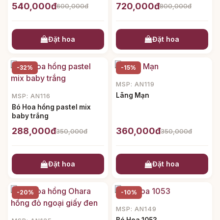
540,000đ
720,000đ
600,000đ
800,000đ
Đặt hoa
Đặt hoa
-32%
-15%
MSP: AN119
Lãng Mạn
MSP: AN116
Bó Hoa hồng pastel mix
baby trắng
288,000đ
360,000đ
350,000đ
350,000đ
Đặt hoa
Đặt hoa
-20%
-10%
MSP: AN149