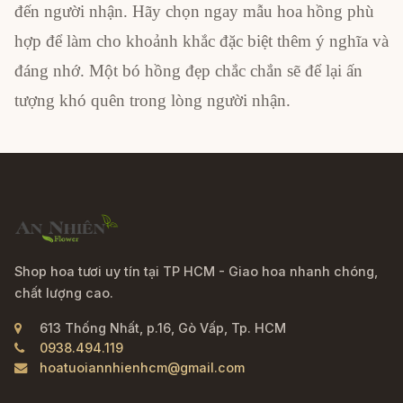
đến người nhận. Hãy chọn ngay mẫu hoa hồng phù
hợp để làm cho khoảnh khắc đặc biệt thêm ý nghĩa và
đáng nhớ. Một bó hồng đẹp chắc chắn sẽ để lại ấn
tượng khó quên trong lòng người nhận.
Shop hoa tươi uy tín tại TP HCM - Giao hoa nhanh chóng,
chất lượng cao.
613 Thống Nhất, p.16, Gò Vấp, Tp. HCM
0938.494.119
hoatuoiannhienhcm@gmail.com