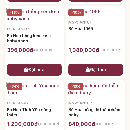
-18%
-10%
MSP: AN161
Bó Hoa 1065
MSP: AN114
Bó Hoa hồng kem kèm
baby xanh
396,000đ
1,080,000đ
400,000đ
1,000,000đ
Đặt hoa
Đặt hoa
-34%
-13%
MSP: AN99
MSP: AN107
Bó Hoa Tình Yêu nồng
Bó Hoa hồng đỏ thẫm điểm
thắm
baby
1,200,000đ
840,000đ
1,500,000đ
800,000đ