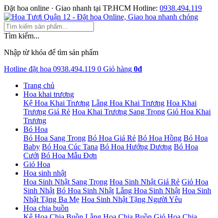
Đặt hoa online · Giao nhanh tại TP.HCM
Hotline:
0938.494.119
Tìm kiếm...
Nhập từ khóa để tìm sản phẩm
Hotline đặt hoa
0938.494.119
0
Giỏ hàng
0đ
Trang chủ
Hoa khai trương
Kệ Hoa Khai Trương
Lẵng Hoa Khai Trương
Hoa Khai
Trương Giá Rẻ
Hoa Khai Trương Sang Trọng
Giỏ Hoa Khai
Trương
Bó Hoa
Bó Hoa Sang Trọng
Bó Hoa Giá Rẻ
Bó Hoa Hồng
Bó Hoa
Baby
Bó Hoa Cúc Tana
Bó Hoa Hướng Dương
Bó Hoa
Cưới
Bó Hoa Mẫu Đơn
Giỏ Hoa
Hoa sinh nhật
Hoa Sinh Nhật Sang Trọng
Hoa Sinh Nhật Giá Rẻ
Giỏ Hoa
Sinh Nhật
Bó Hoa Sinh Nhật
Lẵng Hoa Sinh Nhật
Hoa Sinh
Nhật Tặng Ba Mẹ
Hoa Sinh Nhật Tặng Người Yêu
Hoa chia buồn
Kệ Hoa Chia Buồn
Lẵng Hoa Chia Buồn
Giỏ Hoa Chia