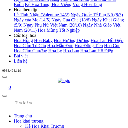
Buồn
Kệ Hoa Tang, Hoa Viếng
Vòng Hoa Tang
Hoa theo dịp
Lễ Tình Nhận (Valentine 14/2)
Ngày Quốc Tế Phụ Nữ (8/3)
Ngày của Mẹ (14/5)
Ngày Của Cha (18/6)
Ngày Khai Giảng
(5/9)
Ngày Phụ Nữ Việt Nam (20/10)
Ngày Nhà Giáo Việt
Nam (20/11)
Hoa Mừng Tốt Nghiệp
Các loại hoa
Hoa Hồng
Hoa Baby
Hoa Hướng Dương
Hoa Lan Hồ Điệp
Hoa Cẩm Tú Cầu
Hoa Mẫu Đơn
Hoa Đồng Tiền
Hoa Cúc
Hoa Cẩm Chướng
Hoa Ly
Hoa Lan
Hoa Lan Hồ Điệp
Bài viết
Liên hệ
0938.494.119
0
Trang chủ
Hoa khai trương
Kệ Hoa Khai Trương