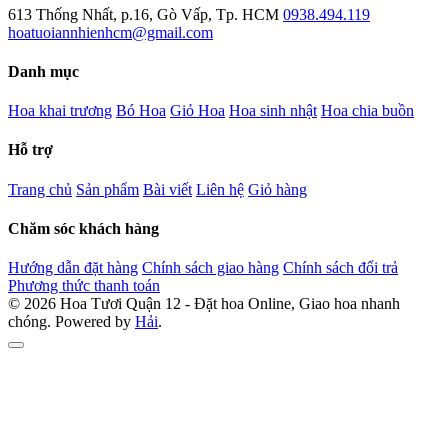
613 Thống Nhất, p.16, Gò Vấp, Tp. HCM
0938.494.119
hoatuoiannhienhcm@gmail.com
Danh mục
Hoa khai trương
Bó Hoa
Giỏ Hoa
Hoa sinh nhật
Hoa chia buồn
Hỗ trợ
Trang chủ
Sản phẩm
Bài viết
Liên hệ
Giỏ hàng
Chăm sóc khách hàng
Hướng dẫn đặt hàng
Chính sách giao hàng
Chính sách đổi trả
Phương thức thanh toán
© 2026 Hoa Tươi Quận 12 - Đặt hoa Online, Giao hoa nhanh
chóng. Powered by
Hải
.