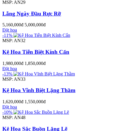
MSP: AN29
Lẵng Ngày Đầu Rực Rỡ
5,160,000đ
5,000,000đ
Đặt hoa
-11%
MSP: AN32
Kệ Hoa Tiễn Biệt Kính Cẩn
1,980,000đ
1,850,000đ
Đặt hoa
-13%
MSP: AN33
Kệ Hoa Vĩnh Biệt Lặng Thầm
1,620,000đ
1,550,000đ
Đặt hoa
-10%
MSP: AN48
Kệ Hoa Sắc Buồn Lặng Lẽ