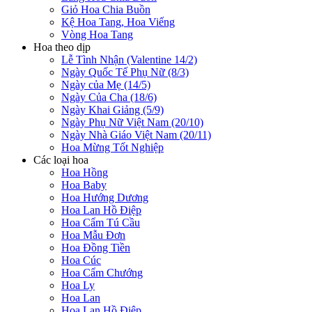
Giỏ Hoa Chia Buồn
Kệ Hoa Tang, Hoa Viếng
Vòng Hoa Tang
Hoa theo dịp
Lễ Tình Nhận (Valentine 14/2)
Ngày Quốc Tế Phụ Nữ (8/3)
Ngày của Mẹ (14/5)
Ngày Của Cha (18/6)
Ngày Khai Giảng (5/9)
Ngày Phụ Nữ Việt Nam (20/10)
Ngày Nhà Giáo Việt Nam (20/11)
Hoa Mừng Tốt Nghiệp
Các loại hoa
Hoa Hồng
Hoa Baby
Hoa Hướng Dương
Hoa Lan Hồ Điệp
Hoa Cẩm Tú Cầu
Hoa Mẫu Đơn
Hoa Đồng Tiền
Hoa Cúc
Hoa Cẩm Chướng
Hoa Ly
Hoa Lan
Hoa Lan Hồ Điệp