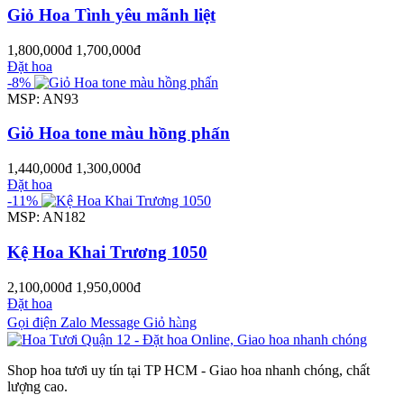
Giỏ Hoa Tình yêu mãnh liệt
1,800,000đ
1,700,000đ
Đặt hoa
-8%
MSP: AN93
Giỏ Hoa tone màu hồng phấn
1,440,000đ
1,300,000đ
Đặt hoa
-11%
MSP: AN182
Kệ Hoa Khai Trương 1050
2,100,000đ
1,950,000đ
Đặt hoa
Gọi điện
Zalo
Message
Giỏ hàng
0
Shop hoa tươi uy tín tại TP HCM - Giao hoa nhanh chóng, chất
lượng cao.