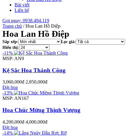
Bài viết
Liên hệ
Gọi ngay: 0938.494.119
Trang chủ
/
Hoa Lan Hồ Điệp
Hoa Lan Hồ Điệp
Sắp xếp:
Lọc giá:
Hiển thị:
-11%
MSP: AN9
Kệ Sắc Hoa Thành Công
3,060,000đ
2,850,000đ
Đặt hoa
-13%
MSP: AN167
Hoa Chúc Mừng Thịnh Vượng
4,200,000đ
4,000,000đ
Đặt hoa
-14%