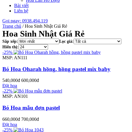
Hoa Lan Hồ Điệp
Bài viết
Liên hệ
Gọi ngay: 0938.494.119
Trang chủ
/
Hoa Sinh Nhật Giá Rẻ
Hoa Sinh Nhật Giá Rẻ
Sắp xếp:
Lọc giá:
Hiển thị:
-25%
MSP: AN111
Bó Hoa Oharah hồng, hồng pastel mix baby
540,000đ
600,000đ
Đặt hoa
-22%
MSP: AN101
Bó Hoa mẫu đơn pastel
660,000đ
700,000đ
Đặt hoa
-25%