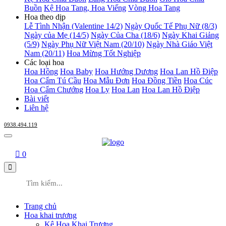
Buồn
Kệ Hoa Tang, Hoa Viếng
Vòng Hoa Tang
Hoa theo dịp
Lễ Tình Nhận (Valentine 14/2)
Ngày Quốc Tế Phụ Nữ (8/3)
Ngày của Mẹ (14/5)
Ngày Của Cha (18/6)
Ngày Khai Giảng
(5/9)
Ngày Phụ Nữ Việt Nam (20/10)
Ngày Nhà Giáo Việt
Nam (20/11)
Hoa Mừng Tốt Nghiệp
Các loại hoa
Hoa Hồng
Hoa Baby
Hoa Hướng Dương
Hoa Lan Hồ Điệp
Hoa Cẩm Tú Cầu
Hoa Mẫu Đơn
Hoa Đồng Tiền
Hoa Cúc
Hoa Cẩm Chướng
Hoa Ly
Hoa Lan
Hoa Lan Hồ Điệp
Bài viết
Liên hệ
0938.494.119
0
Trang chủ
Hoa khai trương
Kệ Hoa Khai Trương