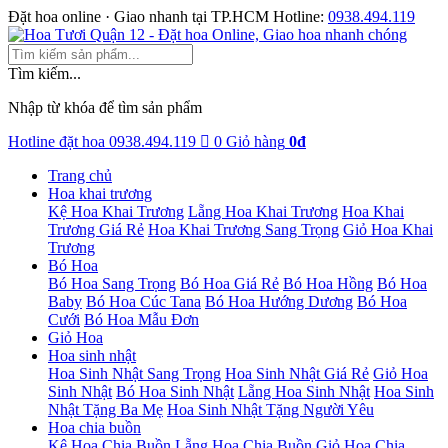
Đặt hoa online · Giao nhanh tại TP.HCM
Hotline:
0938.494.119
Tìm kiếm...
Nhập từ khóa để tìm sản phẩm
Hotline đặt hoa
0938.494.119
0
Giỏ hàng
0đ
Trang chủ
Hoa khai trương
Kệ Hoa Khai Trương
Lẵng Hoa Khai Trương
Hoa Khai
Trương Giá Rẻ
Hoa Khai Trương Sang Trọng
Giỏ Hoa Khai
Trương
Bó Hoa
Bó Hoa Sang Trọng
Bó Hoa Giá Rẻ
Bó Hoa Hồng
Bó Hoa
Baby
Bó Hoa Cúc Tana
Bó Hoa Hướng Dương
Bó Hoa
Cưới
Bó Hoa Mẫu Đơn
Giỏ Hoa
Hoa sinh nhật
Hoa Sinh Nhật Sang Trọng
Hoa Sinh Nhật Giá Rẻ
Giỏ Hoa
Sinh Nhật
Bó Hoa Sinh Nhật
Lẵng Hoa Sinh Nhật
Hoa Sinh
Nhật Tặng Ba Mẹ
Hoa Sinh Nhật Tặng Người Yêu
Hoa chia buồn
Kệ Hoa Chia Buồn
Lẵng Hoa Chia Buồn
Giỏ Hoa Chia