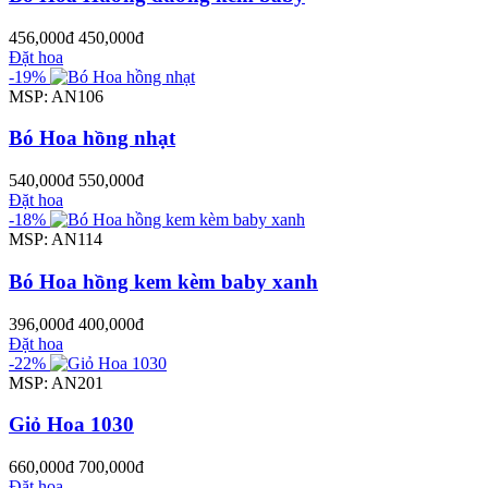
456,000đ
450,000đ
Đặt hoa
-19%
MSP: AN106
Bó Hoa hồng nhạt
540,000đ
550,000đ
Đặt hoa
-18%
MSP: AN114
Bó Hoa hồng kem kèm baby xanh
396,000đ
400,000đ
Đặt hoa
-22%
MSP: AN201
Giỏ Hoa 1030
660,000đ
700,000đ
Đặt hoa