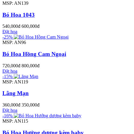
MSP: AN139
Bó Hoa 1043
540,000đ
600,000đ
Đặt hoa
-25%
MSP: AN96
Bó Hoa Hồng Cam Ngoại
720,000đ
800,000đ
Đặt hoa
-15%
MSP: AN119
Lãng Mạn
360,000đ
350,000đ
Đặt hoa
-16%
MSP: AN115
Bó Hoa Hướng dương kèm baby