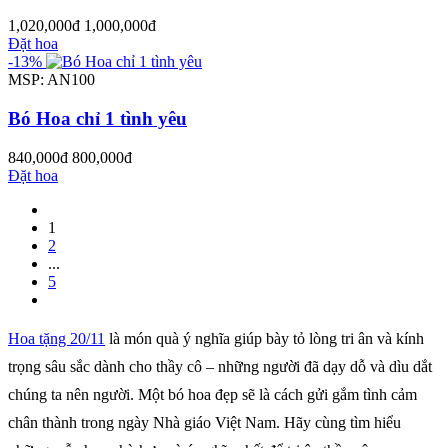
1,020,000đ
1,000,000đ
Đặt hoa
-13%
MSP: AN100
Bó Hoa chỉ 1 tình yêu
840,000đ
800,000đ
Đặt hoa
1
2
...
5
Hoa tặng 20/11
là món quà ý nghĩa giúp bày tỏ lòng tri ân và kính
trọng sâu sắc dành cho thầy cô – những người đã dạy dỗ và dìu dắt
chúng ta nên người. Một bó hoa đẹp sẽ là cách gửi gắm tình cảm
chân thành trong ngày Nhà giáo Việt Nam. Hãy cùng tìm hiểu