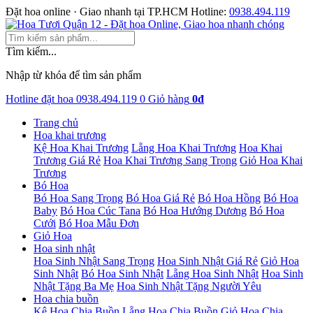
Đặt hoa online · Giao nhanh tại TP.HCM
Hotline:
0938.494.119
Tìm kiếm...
Nhập từ khóa để tìm sản phẩm
Hotline đặt hoa
0938.494.119
0
Giỏ hàng
0đ
Trang chủ
Hoa khai trương
Kệ Hoa Khai Trương
Lẵng Hoa Khai Trương
Hoa Khai
Trương Giá Rẻ
Hoa Khai Trương Sang Trọng
Giỏ Hoa Khai
Trương
Bó Hoa
Bó Hoa Sang Trọng
Bó Hoa Giá Rẻ
Bó Hoa Hồng
Bó Hoa
Baby
Bó Hoa Cúc Tana
Bó Hoa Hướng Dương
Bó Hoa
Cưới
Bó Hoa Mẫu Đơn
Giỏ Hoa
Hoa sinh nhật
Hoa Sinh Nhật Sang Trọng
Hoa Sinh Nhật Giá Rẻ
Giỏ Hoa
Sinh Nhật
Bó Hoa Sinh Nhật
Lẵng Hoa Sinh Nhật
Hoa Sinh
Nhật Tặng Ba Mẹ
Hoa Sinh Nhật Tặng Người Yêu
Hoa chia buồn
Kệ Hoa Chia Buồn
Lẵng Hoa Chia Buồn
Giỏ Hoa Chia