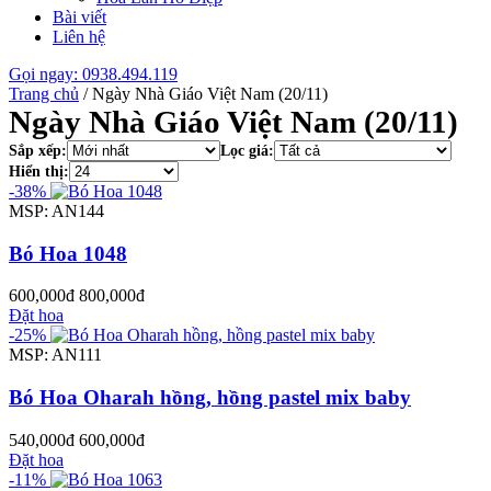
Bài viết
Liên hệ
Gọi ngay: 0938.494.119
Trang chủ
/
Ngày Nhà Giáo Việt Nam (20/11)
Ngày Nhà Giáo Việt Nam (20/11)
Sắp xếp:
Lọc giá:
Hiển thị:
-38%
MSP: AN144
Bó Hoa 1048
600,000đ
800,000đ
Đặt hoa
-25%
MSP: AN111
Bó Hoa Oharah hồng, hồng pastel mix baby
540,000đ
600,000đ
Đặt hoa
-11%