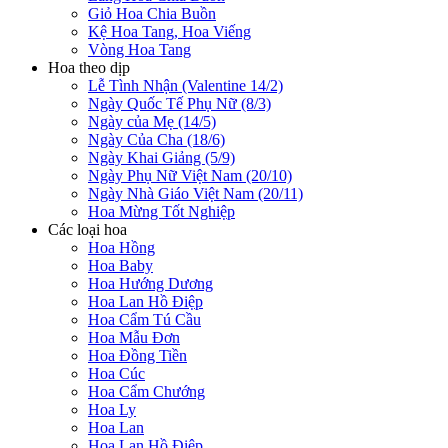
Giỏ Hoa Chia Buồn
Kệ Hoa Tang, Hoa Viếng
Vòng Hoa Tang
Hoa theo dịp
Lễ Tình Nhận (Valentine 14/2)
Ngày Quốc Tế Phụ Nữ (8/3)
Ngày của Mẹ (14/5)
Ngày Của Cha (18/6)
Ngày Khai Giảng (5/9)
Ngày Phụ Nữ Việt Nam (20/10)
Ngày Nhà Giáo Việt Nam (20/11)
Hoa Mừng Tốt Nghiệp
Các loại hoa
Hoa Hồng
Hoa Baby
Hoa Hướng Dương
Hoa Lan Hồ Điệp
Hoa Cẩm Tú Cầu
Hoa Mẫu Đơn
Hoa Đồng Tiền
Hoa Cúc
Hoa Cẩm Chướng
Hoa Ly
Hoa Lan
Hoa Lan Hồ Điệp