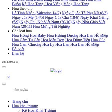
Buồn
Kệ Hoa Tang, Hoa Viếng
Vòng Hoa Tang
Hoa theo dịp
Lễ Tình Nhận (Valentine 14/2)
Ngày Quốc Tế Phụ Nữ (8/3)
Ngày của Mẹ (14/5)
Ngày Của Cha (18/6)
Ngày Khai Giảng
(5/9)
Ngày Phụ Nữ Việt Nam (20/10)
Ngày Nhà Giáo Việt
Nam (20/11)
Hoa Mừng Tốt Nghiệp
Các loại hoa
Hoa Hồng
Hoa Baby
Hoa Hướng Dương
Hoa Lan Hồ Điệp
Hoa Cẩm Tú Cầu
Hoa Mẫu Đơn
Hoa Đồng Tiền
Hoa Cúc
Hoa Cẩm Chướng
Hoa Ly
Hoa Lan
Hoa Lan Hồ Điệp
Bài viết
Liên hệ
0938.494.119
0
Trang chủ
Hoa khai trương
Kệ Hoa Khai Trương