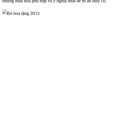
những mẫu hoa phù hợp và ý nghĩa nhất để tri ân thầy cô.