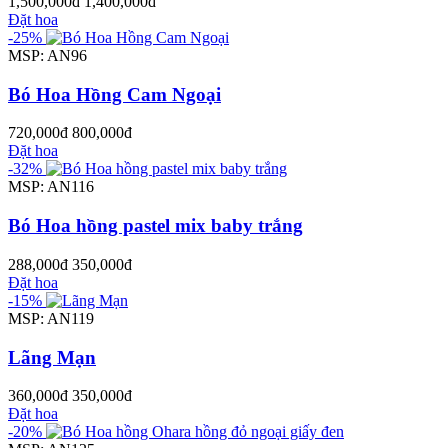
1,500,000đ
1,400,000đ
Đặt hoa
-25%
MSP: AN96
Bó Hoa Hồng Cam Ngoại
720,000đ
800,000đ
Đặt hoa
-32%
MSP: AN116
Bó Hoa hồng pastel mix baby trắng
288,000đ
350,000đ
Đặt hoa
-15%
MSP: AN119
Lãng Mạn
360,000đ
350,000đ
Đặt hoa
-20%