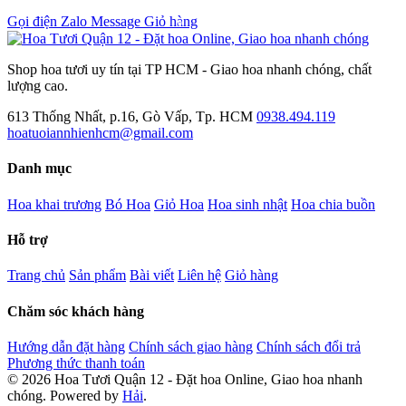
Gọi điện
Zalo
Message
Giỏ hàng
0
Shop hoa tươi uy tín tại TP HCM - Giao hoa nhanh chóng, chất
lượng cao.
613 Thống Nhất, p.16, Gò Vấp, Tp. HCM
0938.494.119
hoatuoiannhienhcm@gmail.com
Danh mục
Hoa khai trương
Bó Hoa
Giỏ Hoa
Hoa sinh nhật
Hoa chia buồn
Hỗ trợ
Trang chủ
Sản phẩm
Bài viết
Liên hệ
Giỏ hàng
Chăm sóc khách hàng
Hướng dẫn đặt hàng
Chính sách giao hàng
Chính sách đổi trả
Phương thức thanh toán
© 2026 Hoa Tươi Quận 12 - Đặt hoa Online, Giao hoa nhanh
chóng. Powered by
Hải
.