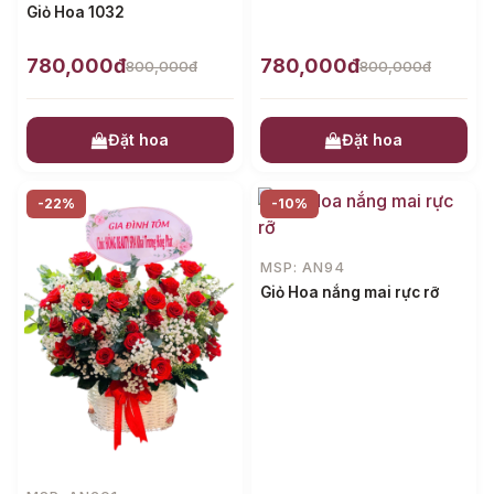
Giỏ Hoa 1032
780,000đ
780,000đ
800,000đ
800,000đ
Đặt hoa
Đặt hoa
-22%
-10%
MSP: AN94
Giỏ Hoa nắng mai rực rỡ