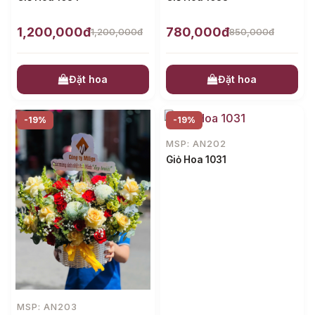
1,200,000đ
780,000đ
1,200,000đ
850,000đ
Đặt hoa
Đặt hoa
-19%
-19%
MSP: AN202
Giỏ Hoa 1031
MSP: AN203