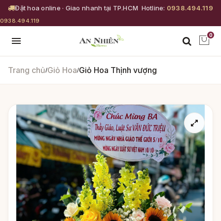
Đặt hoa online · Giao nhanh tại TP.HCM
Hotline:
0938.494.119
0938.494.119
0
Trang chủ
Giỏ Hoa
Giỏ Hoa Thịnh vượng
/
/