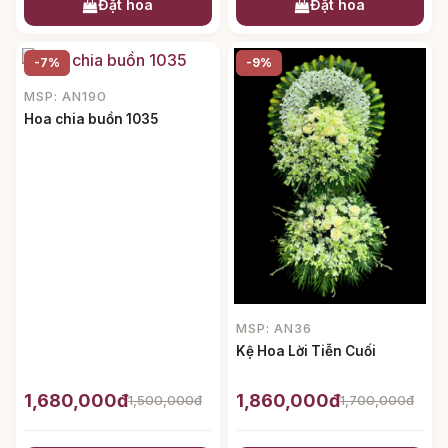
Đặt hoa
Đặt hoa
-7%
-9%
MSP: AN190
Hoa chia buồn 1035
MSP: AN36
Kệ Hoa Lời Tiễn Cuối
1,680,000đ
1,860,000đ
1,500,000đ
1,700,000đ