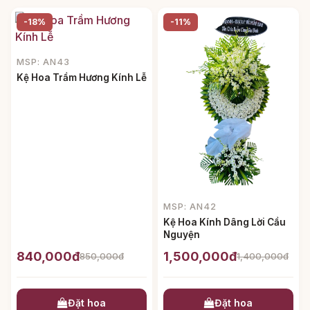
-18%
-11%
MSP: AN43
Kệ Hoa Trầm Hương Kính Lễ
MSP: AN42
Kệ Hoa Kính Dâng Lời Cầu
Nguyện
840,000đ
1,500,000đ
850,000đ
1,400,000đ
Đặt hoa
Đặt hoa