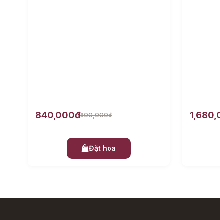
840,000đ
1,680
800,000đ
Đặt hoa