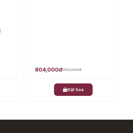
804,000đ
900,000đ
Đặt hoa