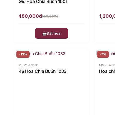
Giỏ Hoa Chia Buồn 1001
480,000đ
1,200
550,000đ
Đặt hoa
-13%
-7%
MSP: AN191
MSP: AN
Kệ Hoa Chia Buồn 1033
Hoa chi