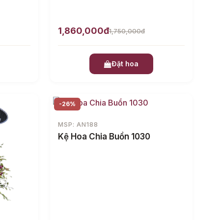
1,860,000đ
1,750,000đ
Đặt hoa
-26%
MSP: AN188
Kệ Hoa Chia Buồn 1030