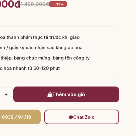
000đ
1,400,000đ
--11%
hoa thành phẩm thực tế trước khi giao
nh / giấy ký xác nhận sau khi giao hoa
thiệp, bảng chúc mừng, bảng tên công ty
ao hoa nhanh từ 60-120 phút
+
Thêm vào giỏ
: 0938.494.119
Chat Zalo