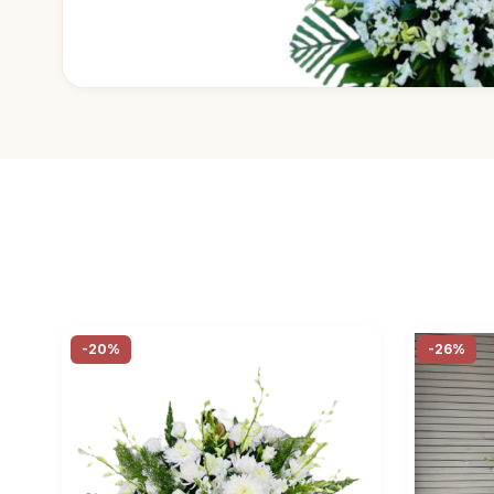
-20%
-26%