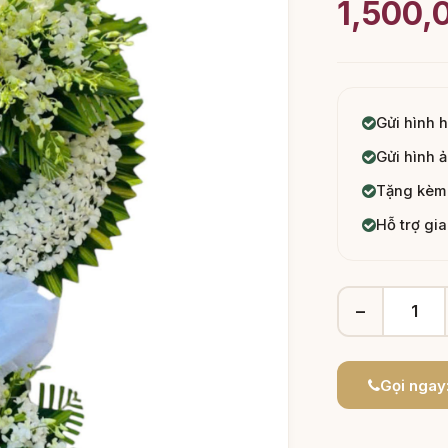
1,500,
Gửi hình 
Gửi hình ả
Tặng kèm 
Hỗ trợ gi
−
Gọi ngay