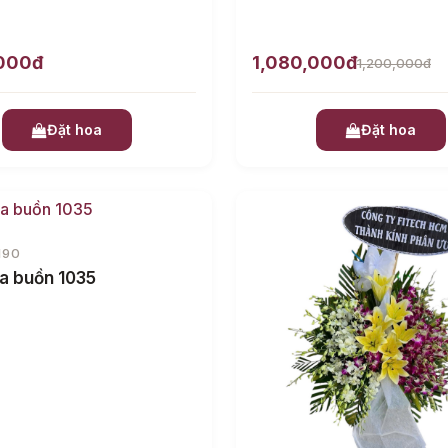
,000đ
1,080,000đ
1,200,000đ
Đặt hoa
Đặt hoa
190
a buồn 1035