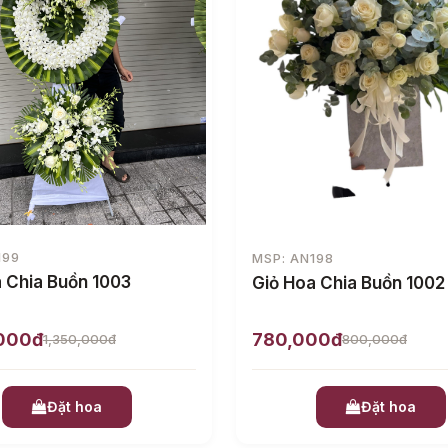
199
MSP: AN198
 Chia Buồn 1003
Giỏ Hoa Chia Buồn 1002
,000đ
780,000đ
1,350,000đ
800,000đ
Đặt hoa
Đặt hoa