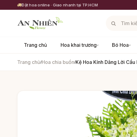
Đặt hoa online · Giao nhanh tại TP.HCM
Trang chủ
Hoa khai trương
Bó Hoa
Trang chủ
Hoa chia buồn
Kệ Hoa Kính Dâng Lời Cầu
/
/