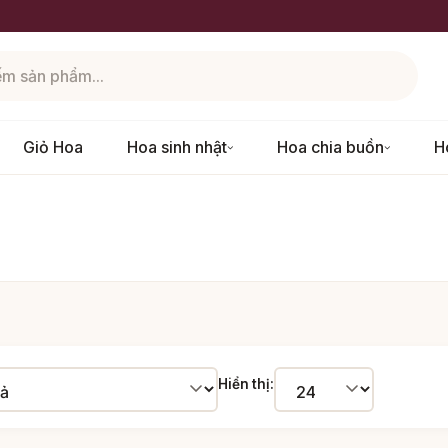
Giỏ Hoa
Hoa sinh nhật
Hoa chia buồn
H
Hiển thị: