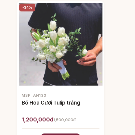
-34%
MSP: AN133
Bó Hoa Cưới Tulip trắng
1,200,000đ
1,500,000đ