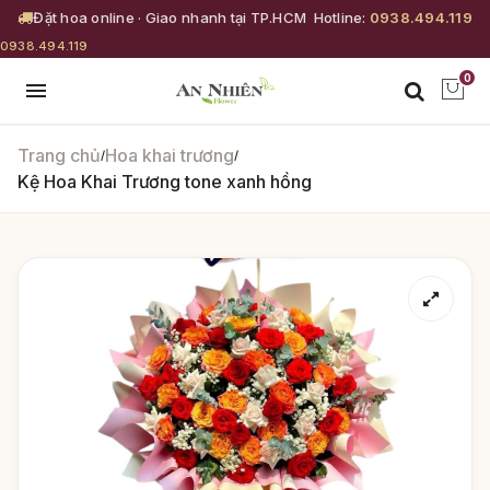
Đặt hoa online · Giao nhanh tại TP.HCM
Hotline:
0938.494.119
0938.494.119
0
Trang chủ
Hoa khai trương
/
/
Kệ Hoa Khai Trương tone xanh hồng