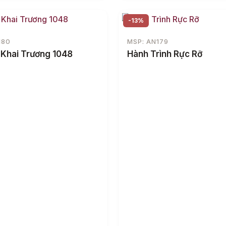
-13%
180
MSP: AN179
 Khai Trương 1048
Hành Trình Rực Rỡ