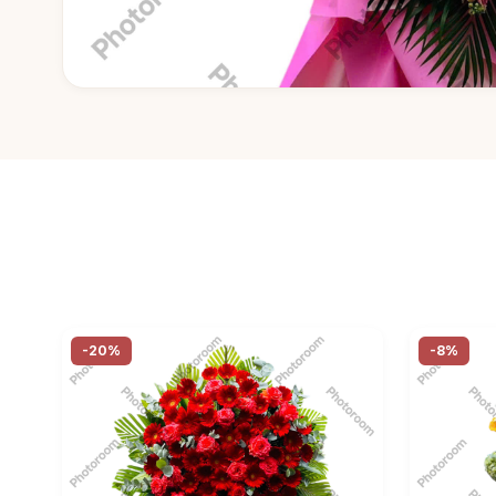
-20%
-8%