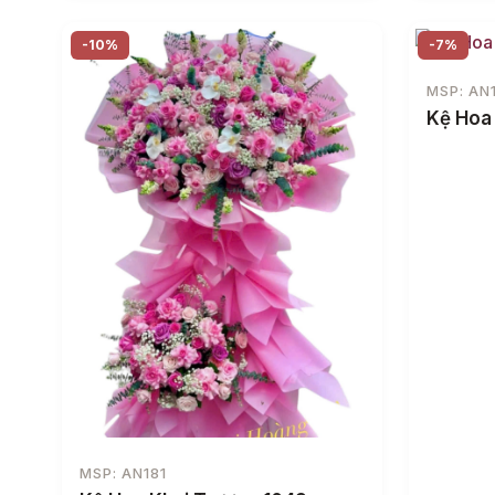
-10%
-7%
MSP: AN
Kệ Hoa
MSP: AN181