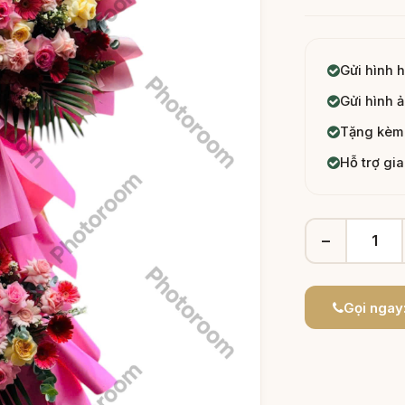
Gửi hình 
Gửi hình ả
Tặng kèm 
Hỗ trợ gi
−
Gọi ngay