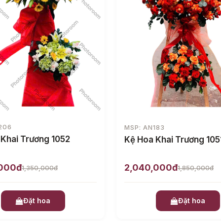
206
MSP: AN183
 Khai Trương 1052
Kệ Hoa Khai Trương 105
,000đ
2,040,000đ
1,350,000đ
1,850,000đ
Đặt hoa
Đặt hoa