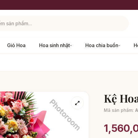
Giỏ Hoa
Hoa sinh nhật
Hoa chia buồn
H
3
Kệ Hoa
Mã sản phẩm:
A
1,560,